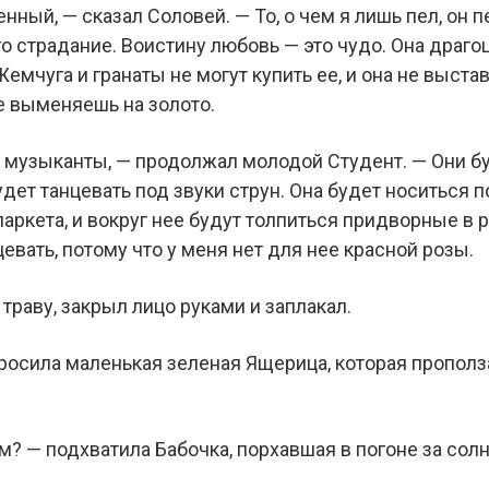
ный, — сказал Соловей. — То, о чем я лишь пел, он п
го страдание. Воистину любовь — это чудо. Она драг
емчуга и гранаты не могут купить ее, и она не выстав
е выменяешь на золото.
ь музыканты, — продолжал молодой Студент. — Они буд
удет танцевать под звуки струн. Она будет носиться по
 паркета, и вокруг нее будут толпиться придворные в
цевать, потому что у меня нет для нее красной розы.
траву, закрыл лицо руками и заплакал.
просила маленькая зеленая Ящерица, которая прополз
ем? — подхватила Бабочка, порхавшая в погоне за со