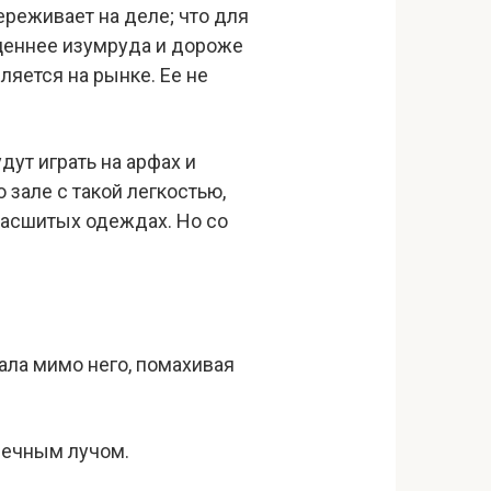
ереживает на деле; что для
оценнее изумруда и дороже
ляется на рынке. Ее не
ут играть на арфах и
 зале с такой легкостью,
 расшитых одеждах. Но со
ала мимо него, помахивая
лнечным лучом.