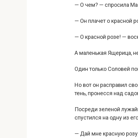
— О чем? — спросила М
— Он плачет о красной р
— О красной розе! — вос
А маленькая Ящерица, н
Один только Соловей пон
Но вот он расправил сво
тень, пронесся над садо
Посреди зеленой лужайк
спустился на одну из его
— Дай мне красную розу,