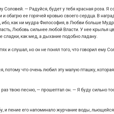
у Соловей. — Радуйся, будет у тебя красная роза. Я 
 и обагрю ее горячей кровью своего сердца. В наград
, ибо, как ни мудра Философия, в Любви больше Мудр
ласть, Любовь сильнее любой Власти. У нее крылья ц
ее сладки, как мед, а дыхание подобно ладану.
ях и слушал, но он не понял того, что говорил ему Сол
я, потому что очень любил эту малую пташку, котора
раз твою песню, — прошептал он. — Я буду сильно тос
бу, и пение его напоминало журчание воды, льющейся