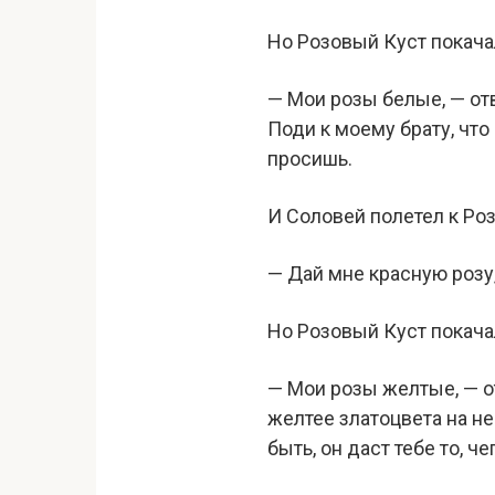
Но Розовый Куст покача
— Мои розы белые, — отв
Поди к моему брату, что
просишь.
И Соловей полетел к Роз
— Дай мне красную розу,
Но Розовый Куст покача
— Мои розы желтые, — о
желтее златоцвета на не
быть, он даст тебе то, ч