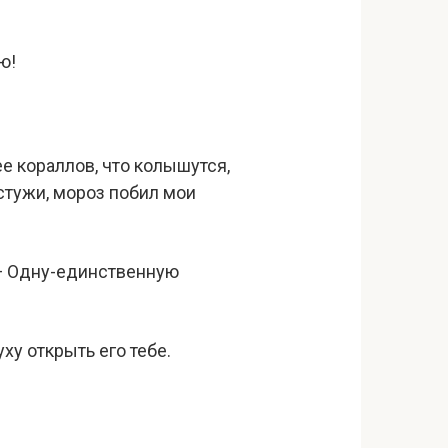
ю!
ее кораллов, что колышутся,
 стужи, мороз побил мои
 — Одну-единственную
уху открыть его тебе.