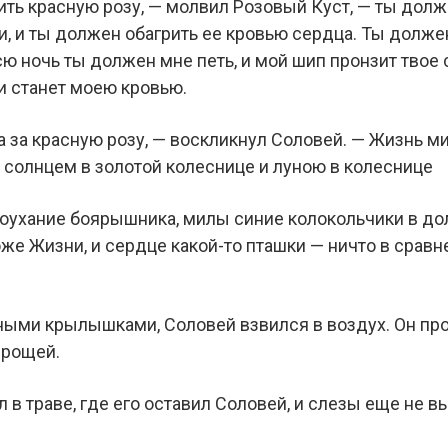
ить красную розу, — молвил Розовый Куст, — ты долж
и, и ты должен обагрить ее кровью сердца. Ты долже
ю ночь ты должен мне петь, и мой шип пронзит твое 
и станет моею кровью.
а за красную розу, — воскликнул Соловей. — Жизнь м
я солнцем в золотой колеснице и луною в колеснице
гоухание боярышника, милы синие колокольчики в дол
же Жизни, и сердце какой-то пташки — ничто в срав
ными крылышками, Соловей взвился в воздух. Он прон
д рощей.
 в траве, где его оставил Соловей, и слезы еще не в