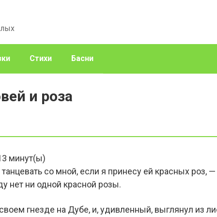
слых
зки
Стихи
Басни
вей и роза
13
минут(ы)
т танцевать со мной, если я принесу ей красных роз,
ду нет ни одной красной розы.
своем гнезде на Дубе, и, удивленный, выглянул из ли