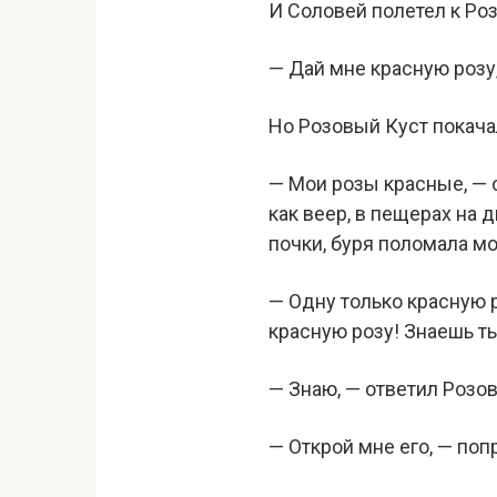
И Соловей полетел к Роз
— Дай мне красную розу,
Но Розовый Куст покача
— Мои розы красные, — о
как веер, в пещерах на 
почки, буря поломала мои
— Одну только красную 
красную розу! Знаешь т
— Знаю, — ответил Розовы
— Открой мне его, — поп