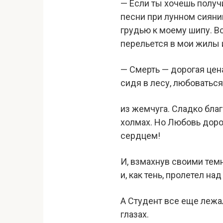
— Если ты хочешь получ
песни при лунном сияни
грудью к моему шипу. Вс
перельется в мои жилы 
— Смерть — дорогая цен
сидя в лесу, любоватьс
из жемчуга. Сладко бла
холмах. Но Любовь доро
сердцем!
И, взмахнув своими тем
и, как тень, пролетел на
А Студент все еще лежал
глазах.