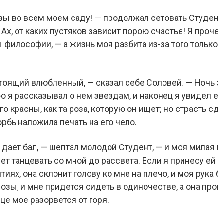
зы во всем моем саду! — продолжал сетовать Студент
Ах, от каких пустяков зависит порою счастье! Я проч
ы философии, — а жизнь моя разбита из-за того только
стоящий влюбленный, — сказал себе Соловей. — Ночь з
ью я рассказывал о нем звездам, и наконец я увидел е
го красны, как та роза, которую он ищет; но страсть 
орбь наложила печать на его чело.
дает бал, — шептал молодой Студент, — и моя милая 
дет танцевать со мной до рассвета. Если я принесу ей
тиях, она склонит голову ко мне на плечо, и моя рука 
озы, и мне придется сидеть в одиночестве, а она пр
дце мое разорвется от горя.