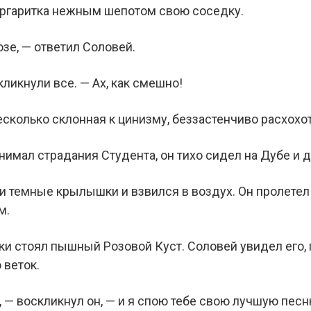
аргаритка нежным шепотом свою соседку.
озе, — ответил Соловей.
кликнули все. — Ах, как смешно!
есколько склонная к цинизму, беззастенчиво расхохо
имал страдания Студента, он тихо сидел на Дубе и д
и темные крылышки и взвился в воздух. Он пролетел на
м.
и стоял пышный Розовой Куст. Соловей увидел его, 
 веток.
 — воскликнул он, — и я спою тебе свою лучшую песн