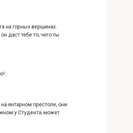
ега на горных вершинах.
он даст тебе то, чего ты
ю!
 на янтарном престоле, они
окном у Студента, может