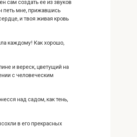
ен сам создать ее из звуков
н петь мне, прижавшись
сердце, и твоя живая кровь
ила каждому! Как хорошо,
ине и вереск, цветущий на
нении с человеческим
есся над садом, как тень,
ысохли в его прекрасных