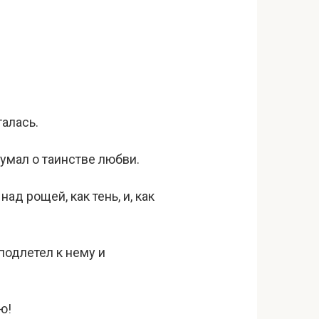
талась.
умал о таинстве любви.
д рощей, как тень, и, как
подлетел к нему и
ю!