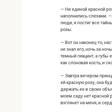
— Ни единой красной ро
наполнились слезами. — 
люди, я постиг все тайн
розы.
— Вот он наконец-то, на
не знал его, ночь за ноч
темный гиацинт, а губы е
как слоновая кость, и ск
— Завтра вечером принц 
ей красную розу, она бу
держать ее в своих объя
моем саду нет красной р
взглянет на меня, и сер