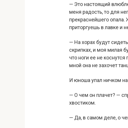
— Это настоящий влюблен
меня радость, то для не
прекраснейшего опала. Ж
приторгуешь в лавке и н
— На хорах будут сидет
скрипках, и моя милая б
что ноги ее не коснутся
мной она не захочет тан
И юноша упал ничком на 
— О чем он плачет? — с
хвостиком.
— Да, в самом деле, о ч