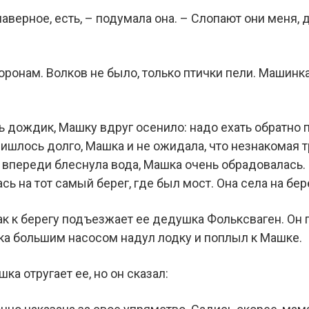
 наверное, есть, – подумала она. – Слопают они меня
ронам. Волков не было, только птички пели. Машинка
 дождик, Машку вдруг осенило: надо ехать обратно п
ришлось долго, Машка и не ожидала, что незнакомая т
а впереди блеснула вода, Машка очень обрадовалась.
ь на тот самый берег, где был мост. Она села на бе
ак к берегу подъезжает ее дедушка Фольксваген. Он 
а большим насосом надул лодку и поплыл к Машке.
ка отругает ее, но он сказал: