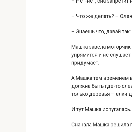
– Нет-нет, она запретит 
– Что же делать? – Оле
– Знаешь что, давай так:
Машка завела моторчик 
упрямится и не слушает 
придумает.
А Машка тем временем ве
должна быть где-то слев
только деревья – елки 
И тут Машка испугалась.
Сначала Машка решила по