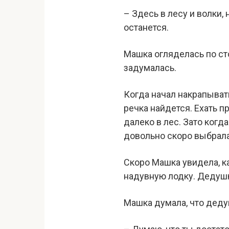
– Здесь в лесу и волки,
останется.
Машка огляделась по сто
задумалась.
Когда начал накрапывать
речка найдется. Ехать п
далеко в лес. Зато когд
довольно скоро выбралас
Скоро Машка увидела, к
надувную лодку. Дедушк
Машка думала, что дедуш