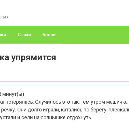
слых
зки
Стихи
Басни
ка упрямится
5
минут(ы)
потерялась. Случилось это так: тем утром машинка
 речку. Они долго играли, катались по берегу, плеска
 устали и сели на солнышке отдохнуть.