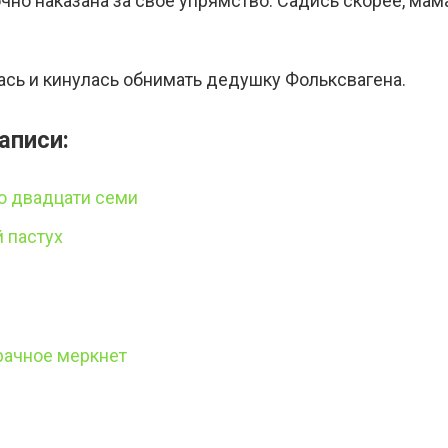
очно наказана за свое упрямство. Садись скорее, мам
сь и кинулась обнимать дедушку Фольксвагена.
аписи:
то двадцати семи
й пастух
рачное меркнет