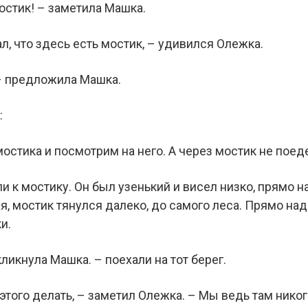
остик! – заметила Машка.
нал, что здесь есть мостик, – удивился Олежка.
– предложила Машка.
:
остика и посмотрим на него. А через мостик не поед
 к мостику. Он был узенький и висел низко, прямо н
я, мостик тянулся далеко, до самого леса. Прямо на
и.
кликнула Машка. – поехали на тот берег.
 этого делать, – заметил Олежка. – Мы ведь там нико