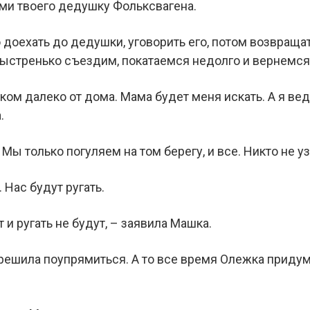
ми твоего дедушку Фольксвагена.
 доехать до дедушки, уговорить его, потом возвраща
быстренько съездим, покатаемся недолго и вернемся,
ком далеко от дома. Мама будет меня искать. А я ве
.
Мы только погуляем на том берегу, и все. Никто не уз
. Нас будут ругать.
т и ругать не будут, – заявила Машка.
ешила поупрямиться. А то все время Олежка придумыв