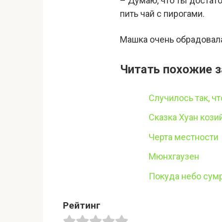
– Думаю, что ты достат
пить чай с пирогами.
Машка очень обрадовала
Читать похожие з
Случилось так, ч
Сказка Хуан кози
Черта местности
Мюнхгаузен
Покуда небо сум
Рейтинг