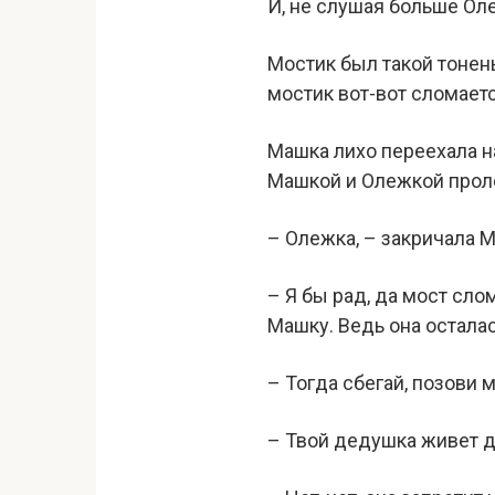
И, не слушая больше Ол
Мостик был такой тонень
мостик вот-вот сломаетс
Машка лихо переехала на
Машкой и Олежкой проле
– Олежка, – закричала М
– Я бы рад, да мост сло
Машку. Ведь она осталас
– Тогда сбегай, позови 
– Твой дедушка живет д