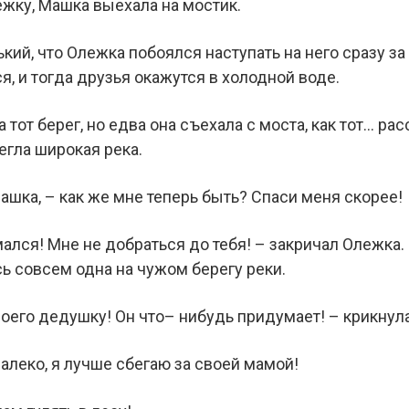
ежку, Машка выехала на мостик.
кий, что Олежка побоялся наступать на него сразу за
я, и тогда друзья окажутся в холодной воде.
 тот берег, но едва она съехала с моста, как тот… р
гла широкая река.
ашка, – как же мне теперь быть? Спаси меня скорее!
мался! Мне не добраться до тебя! – закричал Олежка.
ь совсем одна на чужом берегу реки.
моего дедушку! Он что– нибудь придумает! – крикнул
алеко, я лучше сбегаю за своей мамой!