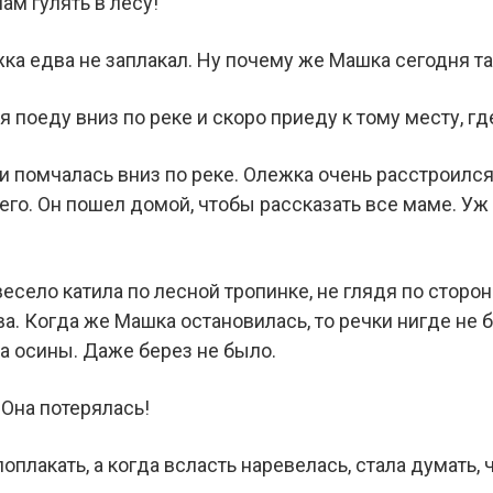
нам гулять в лесу!
жка едва не заплакал. Ну почему же Машка сегодня т
 я поеду вниз по реке и скоро приеду к тому месту, гд
и помчалась вниз по реке. Олежка очень расстроился
его. Он пошел домой, чтобы рассказать все маме. Уж
село катила по лесной тропинке, не глядя по сторона
а. Когда же Машка остановилась, то речки нигде не б
да осины. Даже берез не было.
 Она потерялась!
плакать, а когда всласть наревелась, стала думать, 