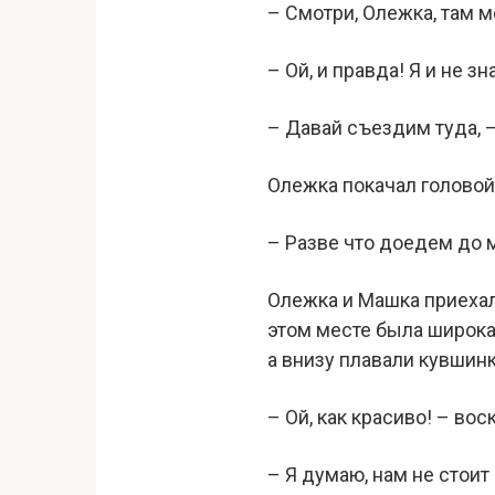
– Смотри, Олежка, там м
– Ой, и правда! Я и не з
– Давай съездим туда, 
Олежка покачал головой
– Разве что доедем до м
Олежка и Машка приехали
этом месте была широка
а внизу плавали кувшинк
– Ой, как красиво! – вос
– Я думаю, нам не стоит