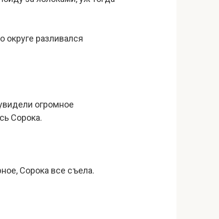
по округе разливался
 увидели огромное
сь Сорока.
рное, Сорока все съела.