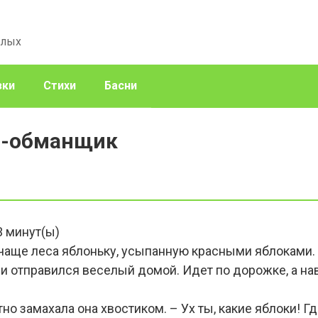
слых
зки
Стихи
Басни
ц-обманщик
3
минут(ы)
аще леса яблоньку, усыпанную красными яблоками. 
и отправился веселый домой. Идет по дорожке, а нав
тно замахала она хвостиком. – Ух ты, какие яблоки! Г