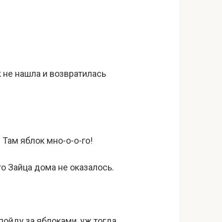
к не нашла и возвратилась
 Там яблок мно-о-о-го!
то Зайца дома не оказалось.
пойду за яблоками, уж тогда