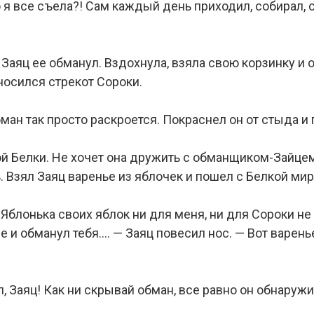
о я все съела?! Сам каждый день приходил, собирал, 
 Заяц ее обманул. Вздохнула, взяла свою корзинку и
носился стрекот Сороки.
бман так просто раскроется. Покраснел он от стыда и
й Белки. Не хочет она дружить с обманщиком-Зайцем.
 Взял Заяц варенье из яблочек и пошел с Белкой мир
 Яблонька своих яблок ни для меня, ни для Сороки не
 и обманул тебя…. — Заяц повесил нос. — Вот варенье 
, Заяц! Как ни скрывай обман, все равно он обнаружи