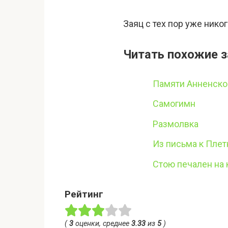
Заяц с тех пор уже нико
Читать похожие з
Памяти Анненско
Самогимн
Размолвка
Из письма к Плет
Стою печален на
Рейтинг
(
3
оценки, среднее
3.33
из
5
)