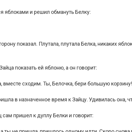
ся яблоками и решил обмануть Белку:
торону показал. Плутала, плутала Белка, никаких ябло
айца показать ей яблоню, а он говорит:
, вместе сходим. Ты, Белочка, бери большую корзину!
ишла в назначенное время к Зайцу. Удивилась она, ч
 сам пришел к дуплу Белки и говорит:
, а ты не пришла, пришлось одному идти. Скоро снова 