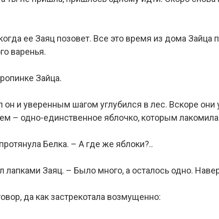
огда ее Заяц позовет. Все это время из дома Зайца 
го варенья.
тропинке Зайца.
 он и уверенным шагом углубился в лес. Вскоре они
 нем – одно-единственное яблочко, которым лакомила
ротянула Белка. – А где же яблоки?..
л лапками Заяц. – Было много, а осталось одно. Наве
овор, да как застрекотала возмущенно: