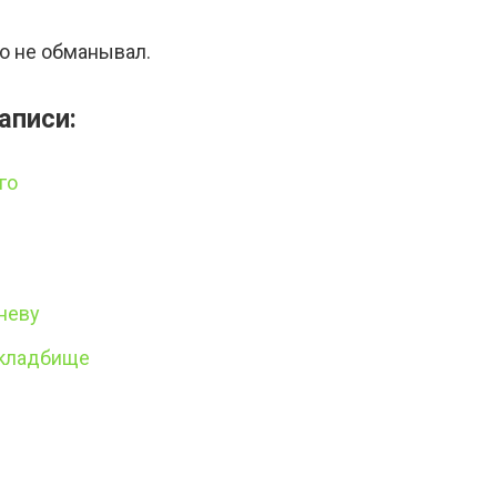
го не обманывал.
аписи:
го
неву
 кладбище