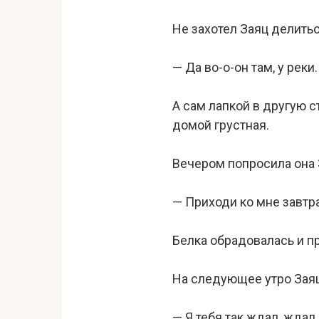
Не захотел Заяц делить
— Да во-о-он там, у реки.
А сам лапкой в другую с
домой грустная.
Вечером попросила она З
— Приходи ко мне завтра
Белка обрадовалась и пр
На следующее утро Заяц
— Я тебя так ждал, ждал