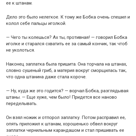
ее к штанам.
Дело это было нелегкое. К тому же Бобка очень спешил и
колол себе пальцы иголкой.
— Чего ты колешься? Ах ты, противная! — говорил Бобка
иголке и старался схватить ее за самый кончик, так чтоб
не уколоться.
Наконец заплатка была пришита. Она торчала на штанах,
словно сушеный гриб, а материя вокруг сморщилась так,
что одна штанина даже стала короче.
— Ну, куда же это годится? — ворчал Бобка, разглядывая
штаны. — Еще хуже, чем было! Придется все наново
переделывать.
Он взял ножик и отпорол заплатку. Потом расправил ее,
опять приложил к штанам, хорошенько обвел вокруг
заплатки чернильным карандашом и стал пришивать ее