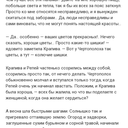
побольше света и тепла, так я бы их всех за пояс заткнул.
Просто ко мне относятся несправедливо, и я вынужден
скитаться под заборами… Да, люди несправедливы и
сами виноваты, что не могут понять настоящей красоты…
— Да… особенно — ваших цветов прекрасных!.. Нечего
сказать, хороши цветы… Просто какие-то шишки! —
ядовито заметила Крапива. — Вот у Чертополоха так
цветы, а тут — колючие шишки.
Крапива и Репей частенько ссорились между собой,
ссорились просто так, от нечего делать. Чертополох
обыкновенно молчал и вступался только тогда, когда
Репей очень уж начинал хвастать. Положим, и Крапива
была хороша, — всех бы жалила; но что вы поделаете с
женщиной, когда она желает сердиться?
А весна шла быстрыми шагами. Солнышко так и
пригревало оттаявшую землю. Огород и задворки,
заглушенные сухим бурьяном и сорной травой, начинали