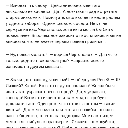
— Виноват, я к слову… Действительно, меня это
нисколько не касается. Да… А все-таки я рад встретить
старых знакомых. Помилуйте, сколько лет вместе растем
у одного забора… Одним словом, соседи. Нет, я не
сержусь на вас, Чертополох, хотя вы и могли бы быть
повежливее. Впрочем, все зависит от воспитания, и вы не
виноваты, что не знаете первых правил приличия…
— Ну, пошел молоть!.. — ворчал Чертополох. — Для чего
только родятся такие болтуны? Напрасно землю
занимают и другим мешают…
— Значит, по-вашему, я лишний? — обернулся Репей. — Я?
Лишний? Ха-ха!.. Вот это недурно сказано! Желал бы я
знать, кто украшает весь огород?.. Да, я украшаю,
господа! Всем это известно и, кажется, не требует
доказательств. Один рост чего стоит: а потом — какие
листья!.. Должен признаться, что я по ошибке попал в
ваше общество, то есть на задворки. Мое настоящее
место где-нибудь в оранжерее… Скажите, пожалуйста,
чем лучше все эти пальмы? Дайте-ка мне хорошую пищу,