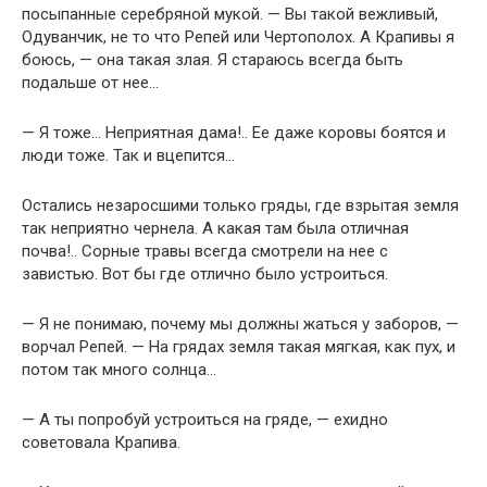
посыпанные серебряной мукой. — Вы такой вежливый,
Одуванчик, не то что Репей или Чертополох. А Крапивы я
боюсь, — она такая злая. Я стараюсь всегда быть
подальше от нее…
— Я тоже… Неприятная дама!.. Ее даже коровы боятся и
люди тоже. Так и вцепится…
Остались незаросшими только гряды, где взрытая земля
так неприятно чернела. А какая там была отличная
почва!.. Сорные травы всегда смотрели на нее с
завистью. Вот бы где отлично было устроиться.
— Я не понимаю, почему мы должны жаться у заборов, —
ворчал Репей. — На грядах земля такая мягкая, как пух, и
потом так много солнца…
— А ты попробуй устроиться на гряде, — ехидно
советовала Крапива.