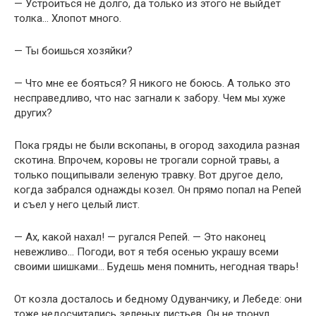
— Устроиться не долго, да только из этого не выйдет
толка… Хлопот много.
— Ты боишься хозяйки?
— Что мне ее бояться? Я никого не боюсь. А только это
несправедливо, что нас загнали к забору. Чем мы хуже
других?
Пока гряды не были вскопаны, в огород заходила разная
скотина. Впрочем, коровы не трогали сорной травы, а
только пощипывали зеленую травку. Вот другое дело,
когда забрался однажды козел. Он прямо попал на Репей
и съел у него целый лист.
— Ах, какой нахал! — ругался Репей. — Это наконец
невежливо… Погоди, вот я тебя осенью украшу всеми
своими шишками… Будешь меня помнить, негодная тварь!
От козла досталось и бедному Одуванчику, и Лебеде: они
тоже недосчитались зеленых листьев. Он не тронул