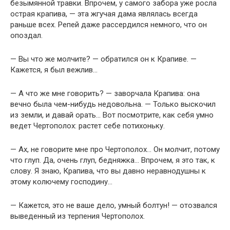
безымянной травки. Впрочем, у самого забора уже росла
острая крапива, — эта жгучая дама являлась всегда
раньше всех. Репей даже рассердился немного, что он
опоздал.
— Вы что же молчите? — обратился он к Крапиве. —
Кажется, я был вежлив…
— А что же мне говорить? — заворчала Крапива: она
вечно была чем-нибудь недовольна. — Только выскочил
из земли, и давай орать… Вот посмотрите, как себя умно
ведет Чертополох: растет себе потихоньку.
— Ах, не говорите мне про Чертополох… Он молчит, потому
что глуп. Да, очень глуп, бедняжка… Впрочем, я это так, к
слову. Я знаю, Крапива, что вы давно неравнодушны к
этому колючему господину…
— Кажется, это не ваше дело, умный болтун! — отозвался
выведенный из терпения Чертополох.