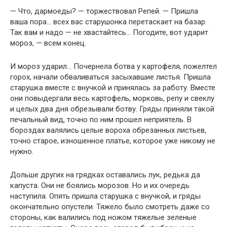
— Что, дармоеды? — торжествовал Репей. — Пришла
ваша пора… всех вас старушонка перетаскает на базар.
Так вам и надо — не хвастайтесь… Погодите, вот ударит
мороз, — всем конец.
И мороз ударил… Почернела ботва у картофеля, пожелтел
горох, начали обваливаться засыхавшие листья. Пришла
старушка вместе с внучкой и принялась за работу. Вместе
они повыдергали весь картофель, морковь, репу и свеклу
и целых два дня обрезывали ботву. Гряды приняли такой
печальный вид, точно по ним прошел неприятель. В
бороздах валялись целые вороха обрезанных листьев,
точно старое, изношенное платье, которое уже никому не
нужно.
Дольше других на грядках оставались лук, редька да
капуста. Они не боялись морозов. Но и их очередь
наступила. Опять пришла старушка с внучкой, и гряды
окончательно опустели. Тяжело было смотреть даже со
стороны, как валились под ножом тяжелые зеленые