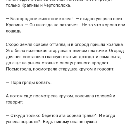
только Крапивы и Чертополоха.
— Благородное животное козел!.. — ехидно уверяла всех
Крапива. — Он никогда не затопчет… Не то что корова или
лошадь.
Скоро земля совсем оттаяла, и в огород пришла хозяйка.
Это была низенькая старушка в темном платочке. Огород
для нее составлял главную статью дохода: и сама сыта,
да еще на рынок столько овощу разного продаст.
Посмотрела, посмотрела старушка кругом и говорит:
— Пора гряды копать…
А потом еще посмотрела кругом, покачала головой и
говорит:
— Откуда только берется эта сорная трава?.. И когда
успела вырасти?.. Ведь никому она не нужна…