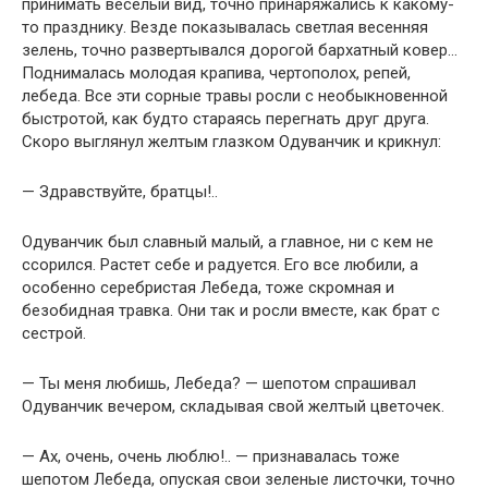
принимать веселый вид, точно принаряжались к какому-
то празднику. Везде показывалась светлая весенняя
зелень, точно развертывался дорогой бархатный ковер…
Поднималась молодая крапива, чертополох, репей,
лебеда. Все эти сорные травы росли с необыкновенной
быстротой, как будто стараясь перегнать друг друга.
Скоро выглянул желтым глазком Одуванчик и крикнул:
— Здравствуйте, братцы!..
Одуванчик был славный малый, а главное, ни с кем не
ссорился. Растет себе и радуется. Его все любили, а
особенно серебристая Лебеда, тоже скромная и
безобидная травка. Они так и росли вместе, как брат с
сестрой.
— Ты меня любишь, Лебеда? — шепотом спрашивал
Одуванчик вечером, складывая свой желтый цветочек.
— Ах, очень, очень люблю!.. — признавалась тоже
шепотом Лебеда, опуская свои зеленые листочки, точно