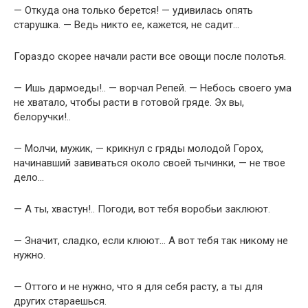
— Откуда она только берется! — удивилась опять
старушка. — Ведь никто ее, кажется, не садит…
Гораздо скорее начали расти все овощи после полотья.
— Ишь дармоеды!.. — ворчал Репей. — Небось своего ума
не хватало, чтобы расти в готовой гряде. Эх вы,
белоручки!..
— Молчи, мужик, — крикнул с гряды молодой Горох,
начинавший завиваться около своей тычинки, — не твое
дело…
— А ты, хвастун!.. Погоди, вот тебя воробьи заклюют.
— Значит, сладко, если клюют… А вот тебя так никому не
нужно.
— Оттого и не нужно, что я для себя расту, а ты для
других стараешься.