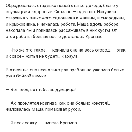
Обрадовалась старушка новой статье дохода, благо у
внучки руки здоровые. Сказано — сделано. Накупила
старушка у знакомого садовника и малины, и смородины,
и крыжовника, и началась работа. Маша вдоль забора
накопала ям и принялась рассаживать в них кусты. От
этой работы больше всего досталось Крапиве.
— Что же это такое, — кричала она на весь огород, — этак
и совсем житья не будет!.. Караул!..
В отчаянье она несколько раз пребольно ужалила белые
руки бойкой внучки.
— Вот тебе, вот тебе, выдумщица!..
— Ах, проклятая крапива, как она больно жжется!.. —
жаловалась Маша, помахивая рукой.
— Я всех сожгу, — шипела Крапива.