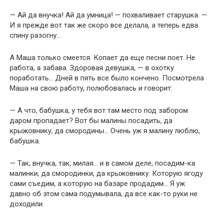
— Ай да внучка! Ай да умница! — похваливает старушка. —
И я прежде вот так же скоро все делала, а теперь едва
спину разогну…
А Маша только смеется. Копает да еще песни поет. Не
работа, а забава. Здоровая девушка, — в охотку
поработать… Дней в пять все было кончено. Посмотрела
Маша на свою работу, полюбовалась и говорит:
— А что, бабушка, у тебя вот там место под забором
даром пропадает? Вот бы малины посадить, да
крыжовнику, да смородины… Очень уж я малину люблю,
бабушка.
— Так, внучка, так, милая… и в самом деле, посадим-ка
малинки, да смородинки, да крыжовнику. Которую ягоду
сами съедим, а которую на базаре продадим… Я уж
давно об этом сама подумывала, да все как-то руки не
доходили.