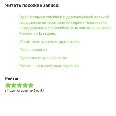
Читать похожие записи:
Ода. Всепресветлейшей и державнейшей великой
государыне императрице Екатерине Алексеевне
самодержице всероссийской на заключение мира
России со Швециею.
И имя твое, словно старая песня
Песня о планах
Гулко эхо от ранних шагов
Вот он — ряд гробовых ступеней
Рейтинг
(
1
оценка, среднее
5
из
5
)