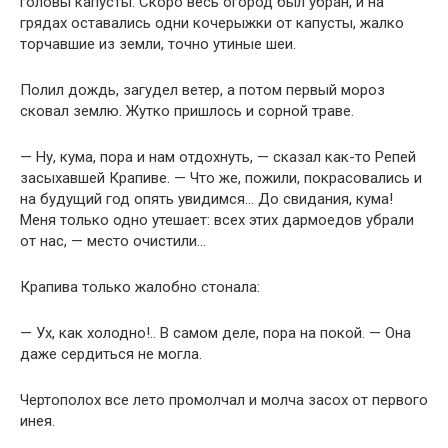
головы капусты. Скоро весь огород был убран, и на
грядах оставались одни кочерыжки от капусты, жалко
торчавшие из земли, точно утиные шеи.
Полил дождь, загудел ветер, а потом первый мороз
сковал землю. Жутко пришлось и сорной траве.
— Ну, кума, пора и нам отдохнуть, — сказал как-то Репей
засыхавшей Крапиве. — Что же, пожили, покрасовались и
на будущий год опять увидимся… До свидания, кума!
Меня только одно утешает: всех этих дармоедов убрали
от нас, — место очистили…
Крапива только жалобно стонала:
— Ух, как холодно!.. В самом деле, пора на покой. — Она
даже сердиться не могла.
Чертополох все лето промолчал и молча засох от первого
инея.