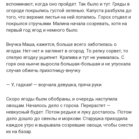
вспоминают, когда оно пройдет. Так было и тут. Гряды в
огороде покрылись густой зеленью. Капуста разбухла до
того, что верхние листья на ней лопались. Горох отцвел и
покрылся стручьями. Малина начала созревать, хотя на
первый год ягод и немного было.
Внучка Маша, кажется, больше всего заботилась о
ягодах. Нет-нет и заглянет в огород. То репку сорвет, то
спелую ягодку ущипнет. Крапива и тут не унималась. С
горя она нынче выросла большая-большая и не упускала
случая обжечь прихотницу-внучку.
— У, гадкая! — ворчала девушка, пряча руки.
Скоро ягоды были обобраны, и очередь наступила
овощам. Началось дело с гороха. Перерастет —
невкусный будет. Потом редьке и луку досталось. Потом
дело дошло до свеклы и моркови. Старушка приходила
каждое утро и вырывала созревшие овощи, чтобы снести
их на базар.