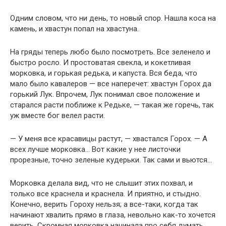
Одним словом, что ни день, то новый спор. Нашла коса на
камень, и хвастун попал на хвастуна.
На гряды теперь любо было посмотреть. Все зеленело и
быстро росло. И простоватая свекла, и кокетливая
морковка, и горькая редька, и капуста. Вся беда, что
мало было кавалеров — все наперечет: хвастун Горох да
горький Лук. Впрочем, Лук понимал свое положение и
старался расти поближе к Редьке, — такая же горечь, так
уж вместе бог велел расти.
— У меня все красавицы растут, — хвастался Горох. — А
всех лучше морковка… Вот какие у нее листочки
прорезные, точно зеленые кудерьки. Так сами и вьются…
Морковка делала вид, что не слышит этих похвал, и
только все краснела и краснела. И приятно, и стыдно.
Конечно, верить Гороху нельзя; а все-таки, когда так
начинают хвалить прямо в глаза, невольно как-то хочется
верить. Скромная морковка начинала про себя думать,