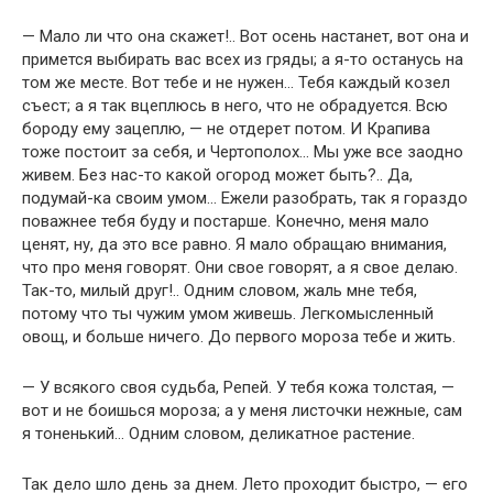
— Мало ли что она скажет!.. Вот осень настанет, вот она и
примется выбирать вас всех из гряды; а я-то останусь на
том же месте. Вот тебе и не нужен… Тебя каждый козел
съест; а я так вцеплюсь в него, что не обрадуется. Всю
бороду ему зацеплю, — не отдерет потом. И Крапива
тоже постоит за себя, и Чертополох… Мы уже все заодно
живем. Без нас-то какой огород может быть?.. Да,
подумай-ка своим умом… Ежели разобрать, так я гораздо
поважнее тебя буду и постарше. Конечно, меня мало
ценят, ну, да это все равно. Я мало обращаю внимания,
что про меня говорят. Они свое говорят, а я свое делаю.
Так-то, милый друг!.. Одним словом, жаль мне тебя,
потому что ты чужим умом живешь. Легкомысленный
овощ, и больше ничего. До первого мороза тебе и жить.
— У всякого своя судьба, Репей. У тебя кожа толстая, —
вот и не боишься мороза; а у меня листочки нежные, сам
я тоненький… Одним словом, деликатное растение.
Так дело шло день за днем. Лето проходит быстро, — его