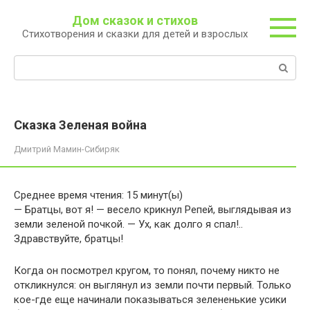
Перейти
Дом сказок и стихов
к
Стихотворения и сказки для детей и взрослых
контенту
Поиск:
Сказка Зеленая война
Дмитрий Мамин-Сибиряк
Среднее время чтения:
15
минут(ы)
— Братцы, вот я! — весело крикнул Репей, выглядывая из
земли зеленой почкой. — Ух, как долго я спал!..
Здравствуйте, братцы!
Когда он посмотрел кругом, то понял, почему никто не
откликнулся: он выглянул из земли почти первый. Только
кое-где еще начинали показываться зелененькие усики