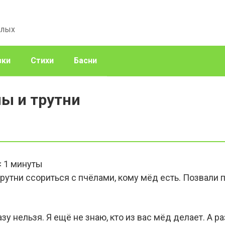
слых
зки
Стихи
Басни
ы и трутни
< 1
минуты
трутни ссориться с пчёлами, кому мёд есть. Позвали п
зу нельзя. Я ещё не знаю, кто из вас мёд делает. А 