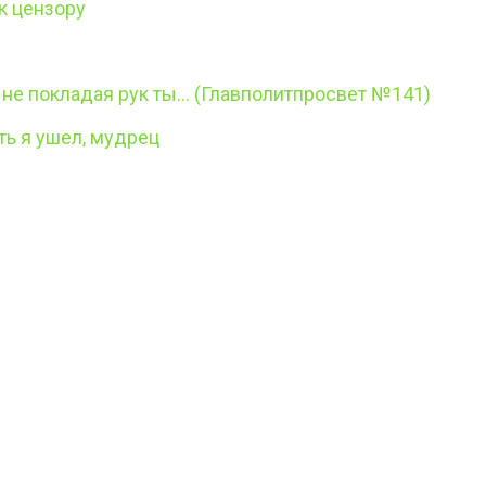
к цензору
 не покладая рук ты… (Главполитпросвет №141)
ь я ушел, мудрец