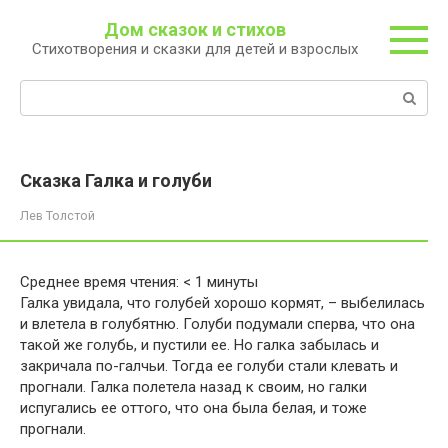
Перейти
Дом сказок и стихов
к
Стихотворения и сказки для детей и взрослых
контенту
Поиск:
Сказка Галка и голуби
Лев Толстой
Среднее время чтения:
< 1
минуты
Галка увидала, что голубей хорошо кормят, – выбелилась
и влетела в голубятню. Голуби подумали сперва, что она
такой же голубь, и пустили ее. Но галка забылась и
закричала по-галчьи. Тогда ее голуби стали клевать и
прогнали. Галка полетела назад к своим, но галки
испугались ее оттого, что она была белая, и тоже
прогнали.