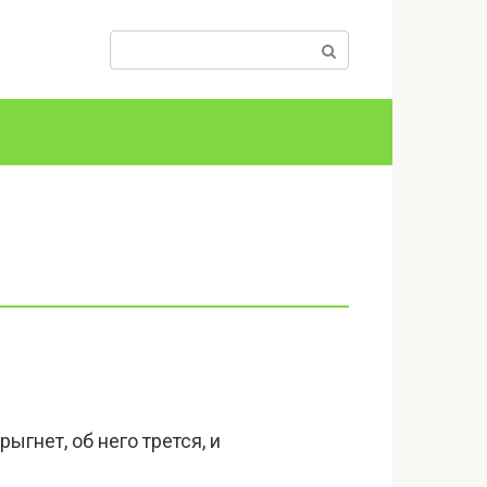
Поиск:
ыгнет, об него трется, и