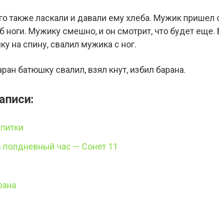
его также ласкали и давали ему хлеба. Мужик пришел с
об ноги. Мужику смешно, и он смотрит, что будет еще.
у на спину, свалил мужика с ног.
ан батюшку свалил, взял кнут, избил барана.
аписи:
апитки
в полдневный час — Сонет 11
рана