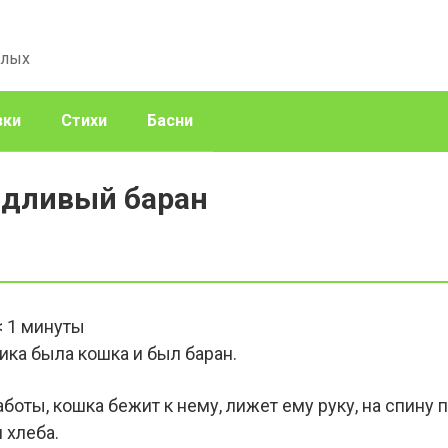
слых
зки
Стихи
Басни
адливый баран
< 1
минуты
ика была кошка и был баран.
оты, кошка бежит к нему, лижет ему руку, на спину пр
 хлеба.