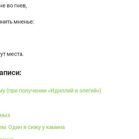
е во гнев,
нить мненье:
ут места.
аписи:
у (при получении «Идиллий и элегий»)
тных
ем. Один я сижу у камина