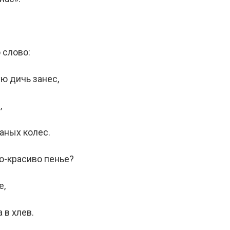
 слово:
ю дичь занес,
,
аных колес.
о-красиво пенье?
е,
 в хлев.