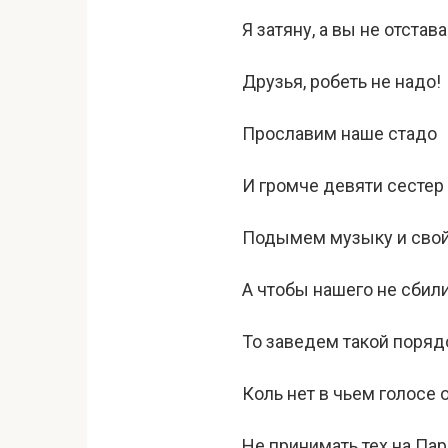
Я затяну, а вы не отстава
Друзья, робеть не надо!
Прославим наше стадо
И громче девяти сестер
Подымем музыку и свой
А чтобы нашего не сбили
То заведем такой порядо
Коль нет в чьем голосе 
Не принимать тех на Пар