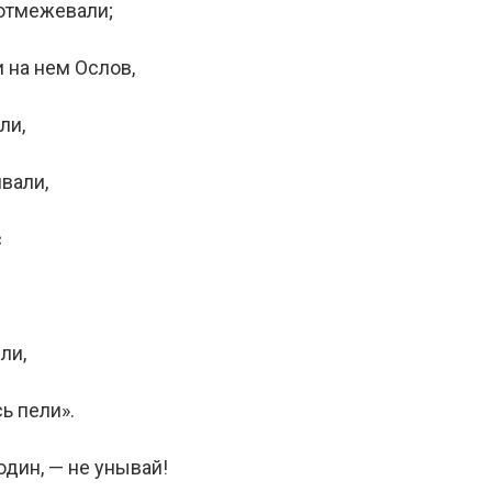
 отмежевали;
 на нем Ослов,
ли,
вали,
с
ли,
ь пели».
один, — не унывай!