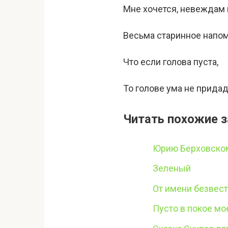
Мне хочется, невеждам н
Весьма старинное напом
Что если голова пуста,
То голове ума не придад
Читать похожие з
Юрию Берховском
Зеленый
От имени безвес
Пусто в покое мо