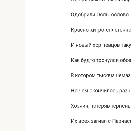
Одобрили Ослы ослово
Красно-хитро-сплетенно
И новый хор певцов таку
Как будто тронулся обоз
В котором тысяча немаз
Но чем окончилось разн
Хозяин, потеряв терпень
Их всех загнал с Парнаса