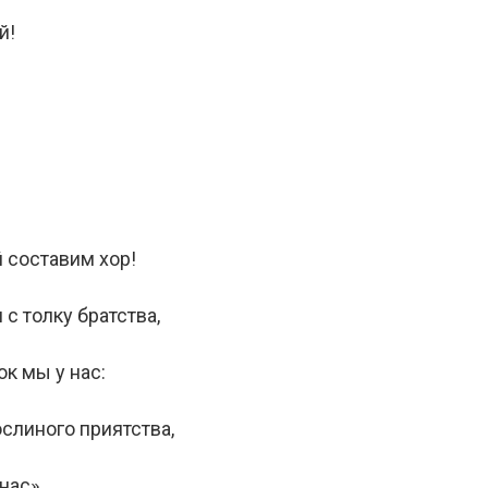
й!
 составим хор!
 с толку братства,
к мы у нас:
ослиного приятства,
нас».