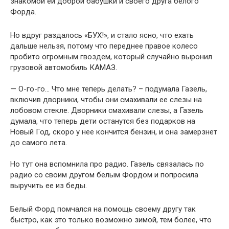
знакомой ей доброй бабушки и своего друга белого
Форда.
Но вдруг раздалось «БУХ!», и стало ясно, что ехать
дальше нельзя, потому что переднее правое колесо
пробито огромным гвоздем, который случайно выронил
грузовой автомобиль КАМАЗ.
— О-го-го… Что мне теперь делать? – подумала Газель,
включив дворники, чтобы они смахивали ее слезы на
лобовом стекле. Дворники смахивали слезы, а Газель
думала, что теперь дети останутся без подарков на
Новый Год, скоро у нее кончится бензин, и она замерзнет
до самого лета.
Но тут она вспомнила про радио. Газель связалась по
радио со своим другом белым Фордом и попросила
выручить ее из беды.
Белый Форд помчался на помощь своему другу так
быстро, как это только возможно зимой, тем более, что