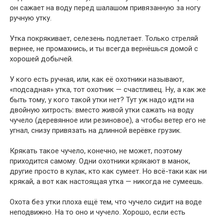
он сажает на воду перед шалашом привязанную за ногу
ручную утку.
Утка покрякивает, селезень подлетает. Только стреляй
вернее, не промахнись, и ты всегда вернёшься домой с
хорошей добычей.
У кого есть ручная, или, как её охотники называют,
«подсадная» утка, тот охотник — счастливец. Ну, а как же
быть тому, у кого такой утки нет? Тут уж надо идти на
двойную хитрость: вместо живой утки сажать на воду
чучело (деревянное или резиновое), а чтобы ветер его не
угнал, снизу привязать на длинной верёвке грузик.
Крякать такое чучело, конечно, не может, поэтому
приходится самому. Одни охотники крякают в манок,
другие просто в кулак, кто как сумеет. Но всё-таки как ни
крякай, а вот как настоящая утка — никогда не сумеешь.
Охота без утки плоха ещё тем, что чучело сидит на воде
неподвижно. На то оно и чучело. Хорошо, если есть