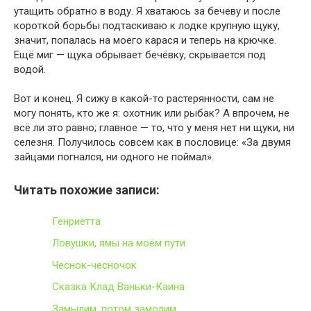
утащить обратно в воду. Я хватаюсь за бечеву и после
короткой борьбы подтаскиваю к лодке крупную щуку,
значит, попалась на моего карася и теперь на крючке.
Ещё миг — щука обрывает бечёвку, скрывается под
водой.
Вот и конец. Я сижу в какой-то растерянности, сам не
могу понять, кто же я: охотник или рыбак? А впрочем, не
всё ли это равно; главное — то, что у меня нет ни щуки, ни
селезня. Получилось совсем как в пословице: «За двумя
зайцами погнался, ни одного не поймал».
Читать похожие записи:
Генриетта
Ловушки, ямы на моём пути
Чеснок-чесночок
Сказка Клад Ваньки-Каина
Замылим, потом замолим