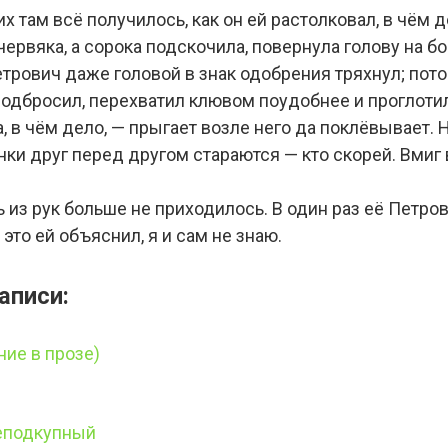
них там всё получилось, как он ей растолковал, в чём 
червяка, а сорока подскочила, повернула голову на бо
етрович даже головой в знак одобрения тряхнул; пот
одбросил, перехватил клювом поудобнее и проглотил:
а, в чём дело, — прыгает возле него да поклёвывает. 
нки друг перед другом стараются — кто скорей. Вмиг
ь из рук больше не приходилось. В один раз её Петро
 это ей объяснил, я и сам не знаю.
аписи:
ние в прозе)
еподкупный