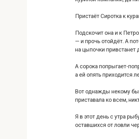
Пристаёт Сиротка к кура
Подскочит она и к Петров
— и прочь отойдёт. А по
на цыпочки привстанет да
А сорока попрыгает-попр
а ей опять приходится ле
Вот однажды некому был
приставала ко всем, ник
Я в этот день с утра ры
оставшихся от ловли че