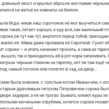
с длинный хвост и крылья обросли жёсткими чёрным
елился на житьё из комнаты на балкон.
была беда: никак наш сорочонок не мог выучиться са
ивая такая, летает хорошо, а еду всё, как маленький п
 сорока уж тут как тут, вертится перед тобой, приседа
жалко её. Мама даже прозвала её Сироткой. Сунет ей,
ит сорока — и опять начинает просить, а сама из тарел
 вышло, так и приходилось ей в рот корм запихивать. 
хитрым чёрным глазком на тарелку, нет ли там ещё че
под самый потолок или полетит в сад, на двор…
всеми была знакома: с толстым котом Иванычем, с ох
о старым драчливым петухом Петровичем сорока был
дворе задирал, а её не трогал. Бывало, клюют куры из 
т тёплыми мочёными отрубями, хочется сороке позав
чего не выходит.