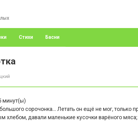
слых
зки
Стихи
Басни
отка
ицкий
5
минут(ы)
большого сорочонка… Летать он ещё не мог, только п
м хлебом, давали маленькие кусочки варёного мяса; о