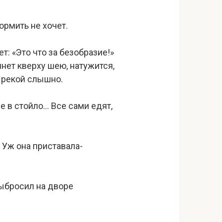
ормить не хочет.
ет: «Это что за безобразие!»
нет кверху шею, натужится,
а рекой слышно.
е в стойло… Все сами едят,
 Уж она приставала-
выбросил на дворе