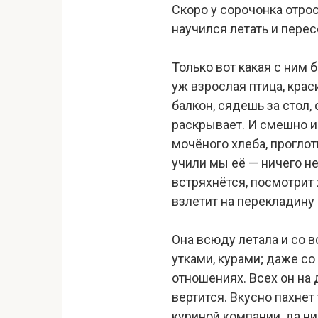
Скоро у сорочонка отро
научился летать и перес
Только вот какая с ним 
уж взрослая птица, крас
балкон, сядешь за стол,
раскрывает. И смешно и 
мочёного хлеба, проглот
учили мы её — ничего не
встряхнётся, посмотрит 
взлетит на перекладину 
Она всюду летала и со 
утками, курами; даже с
отношениях. Всех он на 
вертится. Вкусно пахне
куриной компании, да ни