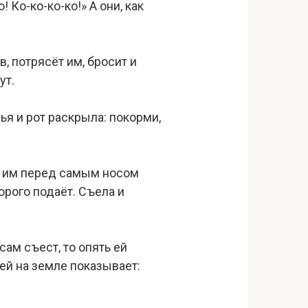
 Ко-ко-ко-ко!» А они, как
в, потрясёт им, бросит и
ут.
ья и рот раскрыла: покорми,
ёт им перед самым носом
торого подаёт. Съела и
 сам съест, то опять ей
вей на земле показывает: