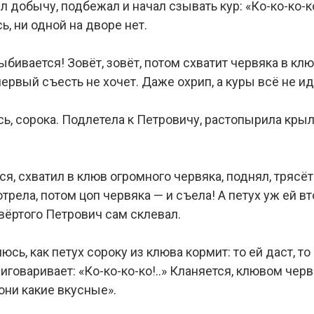
 добычу, подбежал и начал сзывать кур: «Ко-ко-ко-ко!
ь, ни одной на дворе нет.
ыбивается! Зовёт, зовёт, потом схватит червяка в клю
первый съесть не хочет. Даже охрип, а куры всё не ид
сь, сорока. Подлетела к Петровичу, растопырила крыл
ся, схватил в клюв огромного червяка, поднял, тряс
отрела, потом цоп червяка — и съела! А петух уж ей в
етвёртого Петрович сам склевал.
юсь, как петух сороку из клюва кормит: то ей даст, то
иговаривает: «Ко-ко-ко-ко!..» Кланяется, клювом чер
 они какие вкусные».