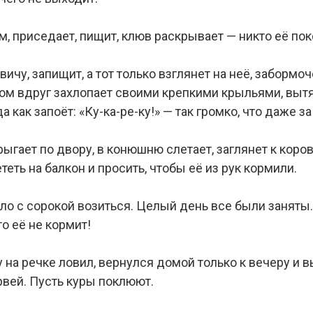
м, приседает, пищит, клюв раскрывает — никто её пок
ичу, запищит, а тот только взглянет на неё, забормоч
том вдруг захлопает своими крепкими крыльями, вытя
 как запоёт: «Ку-ка-ре-ку!» — так громко, что даже з
ыгает по двору, в конюшню слетает, заглянет к коров
теть на балкон и просить, чтобы её из рук кормили.
о с сорокой возиться. Целый день все были заняты.
то её не кормит!
бу на речке ловил, вернулся домой только к вечеру и 
рвей. Пусть куры поклюют.