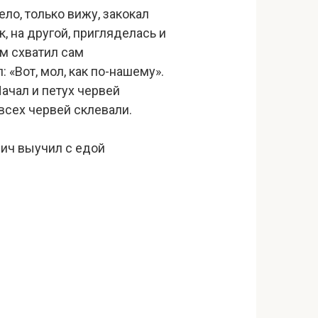
дело, только вижу, закокал
к, на другой, пригляделась и
ом схватил сам
 «Вот, мол, как по-нашему».
Начал и петух червей
 всех червей склевали.
вич выучил с едой