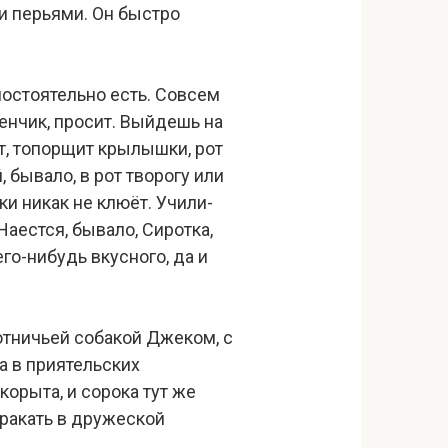
и перьями. Он быстро
мостоятельно есть. Совсем
тенчик, просит. Выйдешь на
ет, топорщит крылышки, рот
 бывало, в рот творогу или
ки никак не клюёт. Учили-
Наестся, бывало, Сиротка,
го-нибудь вкусного, да и
отничьей собакой Джеком, с
а в приятельских
корыта, и сорока тут же
тракать в дружеской