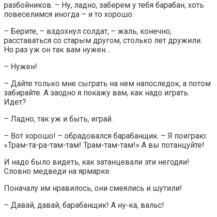
разбойников. – Ну, ладно, заберем у тебя барабан, хоть
повеселимся иногда – и то хорошо.
– Берите, – вздохнул солдат, – жаль, конечно,
расставаться со старым другом, столько лет дружили.
Но раз уж он так вам нужен…
– Нужен!
– Дайте только мне сыграть на нем напоследок, а потом
забирайте. А заодно я покажу вам, как надо играть.
Идет?
– Ладно, так уж и быть, играй.
– Вот хорошо! – обрадовался барабанщик. – Я поиграю:
«Трам-та-ра-там-там! Трам-там-там!» А вы потанцуйте!
И надо было видеть, как затанцевали эти негодяи!
Словно медведи на ярмарке.
Поначалу им нравилось, они смеялись и шутили!
– Давай, давай, барабанщик! А ну-ка, вальс!