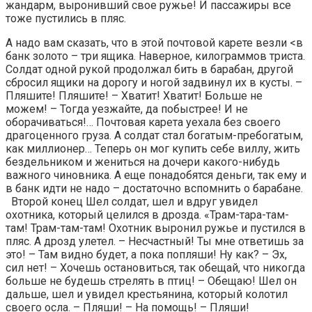
жандарм, выронивший свое ружье! И пассажиры все
тоже пустились в пляс.
А надо вам сказать, что в этой почтовой карете везли <в
банк золото – три ящика. Наверное, килограммов триста.
Солдат одной рукой продолжал бить в барабан, другой
сбросил ящики на дорогу и ногой задвинул их в кусты. –
Пляшите! Пляшите! – Хватит! Хватит! Больше не
можем! – Тогда уезжайте, да побыстрее! И не
оборачиваться!… Почтовая карета уехала без своего
драгоценного груза. А солдат стал богатым-пребогатым,
как миллионер… Теперь он мог купить себе виллу, жить
бездельником и жениться на дочери какого-нибудь
важного чиновника. А еще понадобятся деньги, так ему и
в банк идти не надо – достаточно вспомнить о барабане.
Второй конец Шел солдат, шел и вдруг увидел
охотника, который целился в дрозда. «Трам-тара-там-
там! Трам-там-там! Охотник выронил ружье и пустился в
пляс. А дрозд улетел. – Несчастный! Ты мне ответишь за
это! – Там видно будет, а пока попляши! Ну как? – Эх,
сил нет! – Хочешь остановиться, так обещай, что никогда
больше не будешь стрелять в птиц! – Обещаю! Шел он
дальше, шел и увидел крестьянина, который колотил
своего осла. – Пляши! – На помощь! – Пляши!