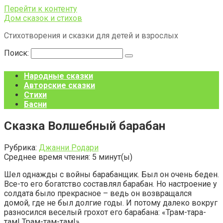
Перейти к контенту
Дом сказок и стихов
Стихотворения и сказки для детей и взрослых
Поиск:
Народные сказки
Авторские сказки
Стихи
Басни
Сказка Волшебный барабан
Рубрика:
Джанни Родари
Среднее время чтения:
5
минут(ы)
Шел однажды с войны барабанщик. Был он очень беден.
Все-то его богатство составлял барабан. Но настроение у
солдата было прекрасное – ведь он возвращался
домой, где не был долгие годы. И потому далеко вокруг
разносился веселый грохот его барабана: «Трам-тара-
там! Трам-там-там!»