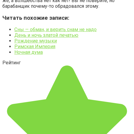
же, а волшебства нет как нет! Вы не поверите, но
барабанщик почему-то обрадовался этому.
Читать похожие записи:
Сны — обман, и верить снам не надо
День и ночь златой печатью
Рождение музыки
Римская Империя
Ночная дума
Рейтинг