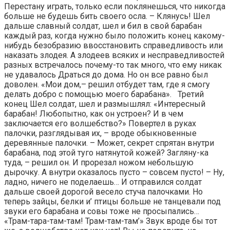
Перестану играть, только если поклянешься, что никогда
больше не будешь бить своего осла. – Клянусь! Шел
дальше славный солдат, шел и бил в свой барабан
каждый раз, когда нужно было положить конец какому-
нибудь безобразию ввосстановить справедливость или
наказать злодея. А злодеев всяких и несправедливостей
разных встречалось почему-то так много, что ему никак
не удавалось Драться до дома. Но он все равно был
доволен. «Мои дом,– решил отбудет там, где я смогу
делать добро с помощью моего барабана». Третий
конец Шел солдат, шел и размышлял: «Интересный
барабан! Любопытно, как он устроен? И в чем
заключается его волшебство?» Повертел в руках
палочки, разглядывая их, – вроде обыкновенные
деревянные палочки. – Может, секрет спрятан внутри
барабана, под этой туго натянутой кожей? Загляну-ка
туда, – решил он. И прорезал ножом небольшую
дырочку. А внутри оказалось пусто – совсем пусто! – Ну,
ладно, ничего не поделаешь… И отправился солдат
дальше своей дорогой весело стуча палочками. Но
теперь зайцы, белки и’ птицы больше не танцевали под
звуки его барабана и совы тоже не просыпались…
«Трам-тара-там-там! Трам-там-там’» Звук вроде бы тот