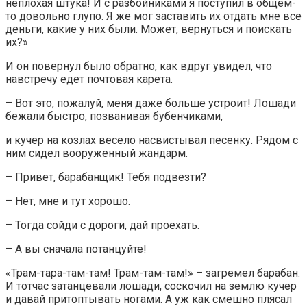
неплохая штука! И с разбойниками я поступил в общем-
то довольно глупо. Я же мог заставить их отдать мне все
деньги, какие у них были. Может, вернуться и поискать
их?»
И он повернул было обратно, как вдруг увидел, что
навстречу едет почтовая карета.
– Вот это, пожалуй, меня даже больше устроит! Лошади
бежали быстро, позванивая бубенчиками,
и кучер на козлах весело насвистывал песенку. Рядом с
ним сидел вооруженный жандарм.
– Привет, барабанщик! Тебя подвезти?
– Нет, мне и тут хорошо.
– Тогда сойди с дороги, дай проехать.
– А вы сначала потанцуйте!
«Трам-тара-там-там! Трам-там-там!» – загремел барабан.
И тотчас затанцевали лошади, соскочил на землю кучер
и давай притоптывать ногами. А уж как смешно плясал