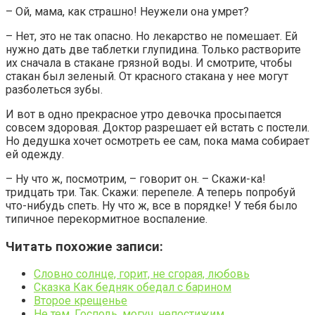
– Ой, мама, как страшно! Неужели она умрет?
– Нет, это не так опасно. Но лекарство не помешает. Ей
нужно дать две таблетки глупидина. Только растворите
их сначала в стакане грязной воды. И смотрите, чтобы
стакан был зеленый. От красного стакана у нее могут
разболеться зубы.
И вот в одно прекрасное утро девочка просыпается
совсем здоровая. Доктор разрешает ей встать с постели.
Но дедушка хочет осмотреть ее сам, пока мама собирает
ей одежду.
– Ну что ж, посмотрим, – говорит он. – Скажи-ка!
тридцать три. Так. Скажи: перепеле. А теперь попробуй
что-нибудь спеть. Ну что ж, все в порядке! У тебя было
типичное перекормитное воспаление.
Читать похожие записи:
Словно солнце, горит, не сгорая, любовь
Сказка Как бедняк обедал с барином
Второе крещенье
Не тем, Господь, могуч, непостижим