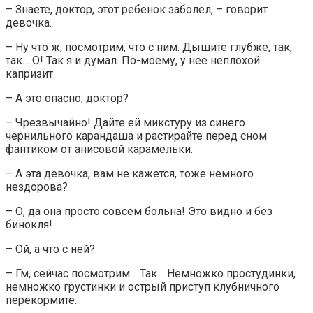
– Знаете, доктор, этот ребенок заболел, – говорит
девочка.
– Ну что ж, посмотрим, что с ним. Дышите глубже, так,
так… О! Так я и думал. По-моему, у нее неплохой
капризит.
– А это опасно, доктор?
– Чрезвычайно! Дайте ей микстуру из синего
чернильного карандаша и растирайте перед сном
фантиком от анисовой карамельки.
– А эта девочка, вам не кажется, тоже немного
нездорова?
– О, да она просто совсем больна! Это видно и без
бинокля!
– Ой, а что с ней?
– Гм, сейчас посмотрим… Так… Немножко простудинки,
немножко грустинки и острый приступ клубничного
перекормите.