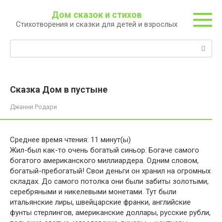
Перейти
Дом сказок и стихов
к
Стихотворения и сказки для детей и взрослых
контенту
Поиск:
Сказка Дом в пустыне
Джанни Родари
Среднее время чтения:
11
минут(ы)
Жил-был как-то очень богатый синьор. Богаче самого
богатого американского миллиардера. Одним словом,
богатый-пребогатый! Свои деньги он хранил на огромных
складах. До самого потолка они были забиты золотыми,
серебряными и никелевыми монетами. Тут были
итальянские лиры, швейцарские франки, английские
фунты стерлингов, американские доллары, русские рубли,