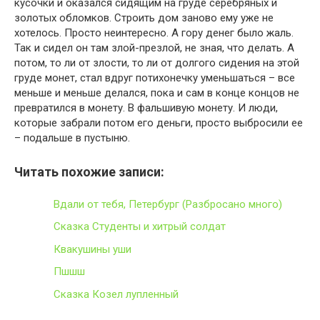
кусочки и оказался сидящим на груде серебряных и
золотых обломков. Строить дом заново ему уже не
хотелось. Просто неинтересно. А гору денег было жаль.
Так и сидел он там злой-презлой, не зная, что делать. А
потом, то ли от злости, то ли от долгого сидения на этой
груде монет, стал вдруг потихонечку уменьшаться – все
меньше и меньше делался, пока и сам в конце концов не
превратился в монету. В фальшивую монету. И люди,
которые забрали потом его деньги, просто выбросили ее
– подальше в пустыню.
Читать похожие записи:
Вдали от тебя, Петербург (Разбросано много)
Сказка Студенты и хитрый солдат
Квакушины уши
Пшшш
Сказка Козел лупленный