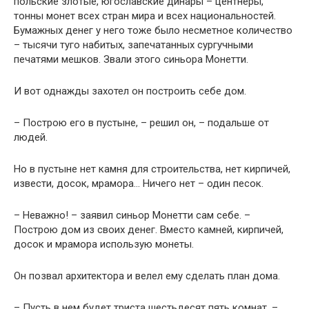
польские злотые, югославские динары – центнеры,
тонны монет всех стран мира и всех национальностей.
Бумажных денег у него тоже было несметное количество
– тысячи туго набитых, запечатанных сургучными
печатями мешков. Звали этого синьора Монетти.
И вот однажды захотел он построить себе дом.
– Построю его в пустыне, – решил он, – подальше от
людей.
Но в пустыне нет камня для строительства, нет кирпичей,
извести, досок, мрамора… Ничего нет – один песок.
– Неважно! – заявил синьор Монетти сам себе. –
Построю дом из своих денег. Вместо камней, кирпичей,
досок и мрамора использую монеты.
Он позвал архитектора и велел ему сделать план дома.
– Пусть в нем будет триста шестьдесят пять комнат, –