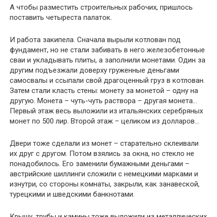
А чтобы разместить строительных рабочих, пришлось
поставить четыреста палаток.
И работа закипела. Сначала вырыли котлован под
фундамент, но не стали забивать в него железобетонные
сваи и укладывать плиты, а заполнили монетами. Один за
другим подъезжали доверху груженные деньгами
самосвалы и ссыпали свой драгоценный груз в котлован.
Затем стали класть стены: монету за монетой – одну на
другую. Монета – чуть-чуть раствора – другая монета…
Первый этаж весь выложили из итальянских серебряных
монет по 500 лир. Второй этаж – целиком из долларов…
Двери тоже сделали из монет – старательно склеивали
их друг с другом. Потом взялись за окна, но стекло не
понадобилось. Его заменили бумажными деньгами –
австрийские шиллинги сложили с немецкими марками и
изнутри, со стороны комнаты, закрыли, как занавеской,
турецкими и шведскими банкнотами.
Крышу, трубы и камины тоже выложили из металлических