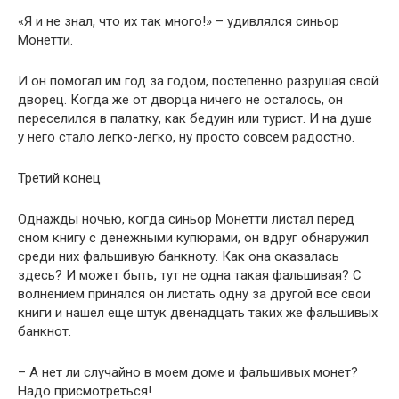
«Я и не знал, что их так много!» – удивлялся синьор
Монетти.
И он помогал им год за годом, постепенно разрушая свой
дворец. Когда же от дворца ничего не осталось, он
переселился в палатку, как бедуин или турист. И на душе
у него стало легко-легко, ну просто совсем радостно.
Третий конец
Однажды ночью, когда синьор Монетти листал перед
сном книгу с денежными купюрами, он вдруг обнаружил
среди них фальшивую банкноту. Как она оказалась
здесь? И может быть, тут не одна такая фальшивая? С
волнением принялся он листать одну за другой все свои
книги и нашел еще штук двенадцать таких же фальшивых
банкнот.
– А нет ли случайно в моем доме и фальшивых монет?
Надо присмотреться!