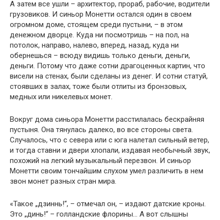
А затем все ушли – архитектор, прораб, рабочие, водители
грузовиков. И синьор Монетти остался один в своем
огромном доме, стоящем среди пустыни, – в этом
денежном дворце. Куда ни посмотришь – на пол, на
потолок, направо, налево, вперед, назад, куда ни
обернешься – всюду видишь только деньги, деньги,
деньги. Потому что даже сотни драгоценных картин, что
висели на стенах, были сделаны из денег. И сотни статуй,
стоявших в залах, тоже были отлиты из бронзовых,
медных или никелевых монет.
Вокруг дома синьора Монетти расстилалась бескрайняя
пустыня. Она тянулась далеко, во все стороны света.
Случалось, что с севера или с юга налетал сильный ветер,
и тогда ставни и двери хлопали, издавая необычный звук,
похожий на легкий музыкальный перезвон. И синьор
Монетти своим тончайшим слухом умел различить в нем
звон монет разных стран мира.
«Такое „дзиннь!“, – отмечал он, – издают датские кроны.
Это „динь!“ – голландские флорины… А вот слышны