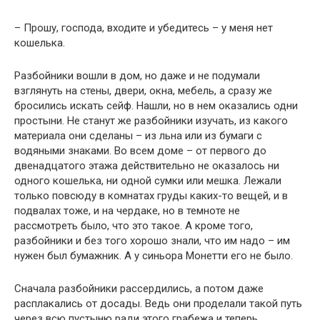
– Прошу, господа, входите и убедитесь – у меня нет
кошелька.
Разбойники вошли в дом, но даже и не подумали
взглянуть на стены, двери, окна, мебель, а сразу же
бросились искать сейф. Нашли, но в нем оказались одни
простыни. Не станут же разбойники изучать, из какого
материала они сделаны – из льна или из бумаги с
водяными знаками. Во всем доме – от первого до
двенадцатого этажа действительно не оказалось ни
одного кошелька, ни одной сумки или мешка. Лежали
только повсюду в комнатах груды каких-то вещей, и в
подвалах тоже, и на чердаке, но в темноте не
рассмотреть было, что это такое. А кроме того,
разбойники и без того хорошо знали, что им надо – им
нужен был бумажник. А у синьора Монетти его не было.
Сначала разбойники рассердились, а потом даже
расплакались от досады. Ведь они проделали такой путь
через всю пустыню ради этого грабежа и теперь