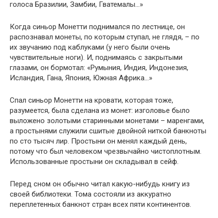
голоса Бразилии, Замбии, Гватемалы…»
Когда синьор Монетти поднимался по лестнице, он
распознавал монеты, по которым ступал, не глядя, – по
их звучанию под каблуками (у него были очень
чувствительные ноги). И, поднимаясь с закрытыми
глазами, он бормотал: «Румыния, Индия, Индонезия,
Исландия, Гана, Япония, Южная Африка…»
Спал синьор Монетти на кровати, которая тоже,
разумеется, была сделана из монет: изголовье было
выложено золотыми старинными монетами – маренгами,
а простынями служили сшитые двойной ниткой банкноты
по сто тысяч лир. Простыни он менял каждый день,
потому что был человеком чрезвычайно чистоплотным.
Использованные простыни он складывал в сейф.
Перед сном он обычно читал какую-нибудь книгу из
своей библиотеки. Тома состояли из аккуратно
переплетенных банкнот стран всех пяти континентов.