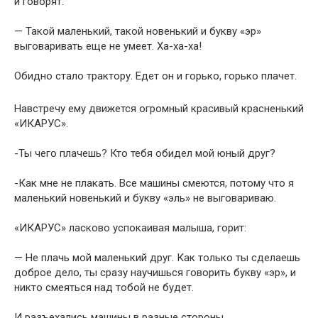
и говорят:
— Такой маленький, такой новенький и букву «эр»
выговаривать еще не умеет. Ха-ха-ха!
Обидно стало трактору. Едет он и горько, горько плачет.
Навстречу ему движется огромный красивый красненький
«ИКАРУС».
-Ты чего плачешь? Кто тебя обидел мой юный друг?
-Как мне не плакать. Все машины смеются, потому что я
маленький новенький и букву «эль» не выговариваю.
«ИКАРУС» ласково успокаивая малыша, горит:
— Не плачь мой маленький друг. Как только ты сделаешь
доброе дело, ты сразу научишься говорить букву «эр», и
никто смеяться над тобой не будет.
И разъехались машины в разные стороны.