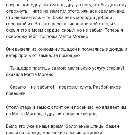
сперва под одну, потом под другую ногу, чтобы дать ему
отдохнуть. Никто не заметил этого, или все сделали вид,
что не заметили, – ты была ведь молодой доброй
госпожой их! Вот что рассказывал мне мой отец, и я
скрыл это в моем сердце, скрыл, но не забыл! Теперь я
освобожу тебя, госпожа Метта Могенс.
Они вывели из конюшни лошадей и помчались в дождь и
ветер прочь от замка, за помощью.
– Ты щедро платишь за мою маленькую услугу старику! –
сказала Метта Могенс.
– Скрыто – не забыто! – повторил слуга. Разбойников
повесили.
Стоял старый замок; стоит он и посейчас, но владеет им
не Метта Могенс, а другой дворянский род.
Было это уже в наше время. Золоченые шпицы башен
сияли на солнце, маленькие лесные островки