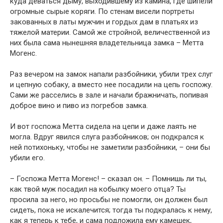
куда деваться дыму, выходившему из камина, где шипели
огромные сырые коряги. По стенам висели портреты
закованных в латы мужчин и гордых дам в платьях из
тяжелой материи. Самой же стройной, величественной из
них была сама нынешняя владетельница замка – Метта
Могенс.
Раз вечером на замок напали разбойники, убили трех слуг
и цепную собаку, а вместо нее посадили на цепь госпожу.
Сами же расселись в зале и начали бражничать, попивая
доброе вино и пиво из погребов замка.
И вот госпожа Метта сидела на цепи и даже лаять не
могла. Вдруг явился слуга разбойников; он подкрался к
ней потихоньку, чтобы не заметили разбойники, – они бы
убили его.
– Госпожа Метта Могенс! – сказал он. – Помнишь ли ты,
как твой муж посадил на кобылку моего отца? Ты
просила за него, но просьбы не помогли, он должен был
сидеть, пока не искалечится; тогда ты подкралась к нему,
как я теперь к тебе, и сама подложила ему камешек,