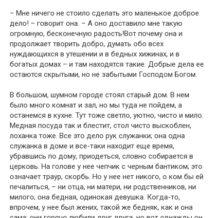
– Мне ничего не стоило сделать это маленькое доброе
дело! – говорит она. – А оно доставило мне такую
огромную, бесконечную радость!Вот почему она и
продолжает творить добро, думать обо всех
нуждающихся в утешении и в бедных хижинах, и в
богатых домах – и там находятся такие. Добрые дела ее
остаются скрытыми, но не забытыми Господом Богом.
В большом, шумном городе стоял старый дом. В нем
было много комнат и зал, но мы туда не пойдем, а
останемся в кухне. Тут тоже светло, уютно, чисто и мило.
Медная посуда так и блестит, стол чисто выскоблен,
лоханка тоже. Все это дело рук служанки; она одна
служанка в доме и все-таки находит еще время,
убравшись по дому, приодеться, словно собирается в
церковь. На голове у нее чепчик с черным бантиком; это
означает траур, скорбь. Но у нее нет никого, о ком бы ей
печалиться, – ни отца, ни матери, ни родственников, ни
милого; она бедная, одинокая девушка. Когда-то,
впрочем, у нее был жених, такой же бедняк, как и она
сама; они горячо любили друг друга, но вот однажды он