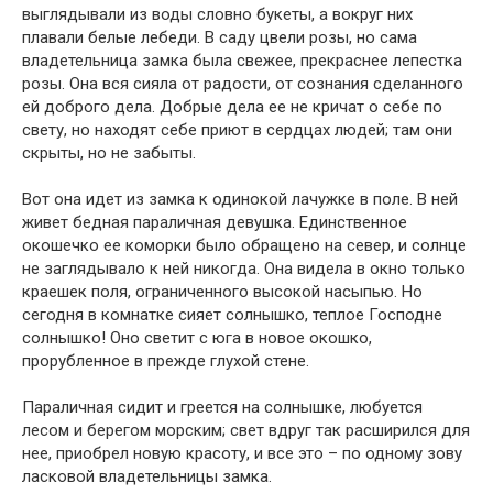
выглядывали из воды словно букеты, а вокруг них
плавали белые лебеди. В саду цвели розы, но сама
владетельница замка была свежее, прекраснее лепестка
розы. Она вся сияла от радости, от сознания сделанного
ей доброго дела. Добрые дела ее не кричат о себе по
свету, но находят себе приют в сердцах людей; там они
скрыты, но не забыты.
Вот она идет из замка к одинокой лачужке в поле. В ней
живет бедная параличная девушка. Единственное
окошечко ее коморки было обращено на север, и солнце
не заглядывало к ней никогда. Она видела в окно только
краешек поля, ограниченного высокой насыпью. Но
сегодня в комнатке сияет солнышко, теплое Господне
солнышко! Оно светит с юга в новое окошко,
прорубленное в прежде глухой стене.
Параличная сидит и греется на солнышке, любуется
лесом и берегом морским; свет вдруг так расширился для
нее, приобрел новую красоту, и все это – по одному зову
ласковой владетельницы замка.