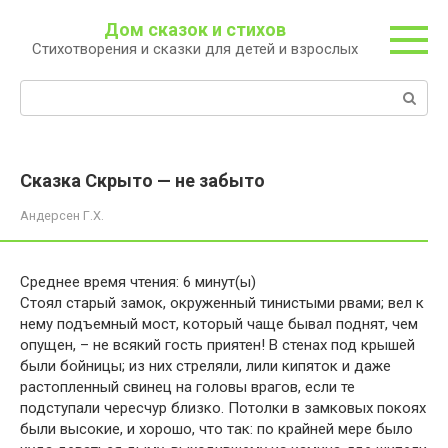
Перейти
Дом сказок и стихов
к
Стихотворения и сказки для детей и взрослых
контенту
Поиск:
Сказка Скрыто — не забыто
Андерсен Г.Х.
Среднее время чтения:
6
минут(ы)
Стоял старый замок, окруженный тинистыми рвами; вел к
нему подъемный мост, который чаще бывал поднят, чем
опущен, – не всякий гость приятен! В стенах под крышей
были бойницы; из них стреляли, лили кипяток и даже
растопленный свинец на головы врагов, если те
подступали чересчур близко. Потолки в замковых покоях
были высокие, и хорошо, что так: по крайней мере было