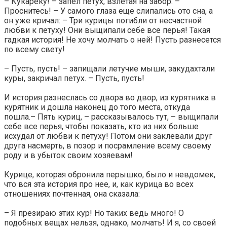
– Кукареку! – запел петух, взлетая на забор. –
Проснитесь! – У самого глаза еще слипались ото сна, а
он уже кричал: – Три курицы погибли от несчастной
любви к петуху! Они выщипали себе все перья! Такая
гадкая история! Не хочу молчать о ней! Пусть разнесется
по всему свету!
– Пусть, пусть! – запищали летучие мыши, закудахтали
куры, закричал петух. – Пусть, пусть!
И история разнеслась со двора во двор, из курятника в
курятник и дошла наконец до того места, откуда
пошла.– Пять куриц, – рассказывалось тут, – выщипали
себе все перья, чтобы показать, кто из них больше
исхудал от любви к петуху! Потом они заклевали друг
друга насмерть, в позор и посрамление всему своему
роду и в убыток своим хозяевам!
Курице, которая обронила перышко, было и невдомек,
что вся эта история про нее, и, как курица во всех
отношениях почтенная, она сказала:
– Я презираю этих кур! Но таких ведь много! О
подобных вещах нельзя, однако, молчать! И я, со своей