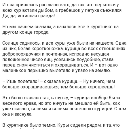
И она принялась рассказывать, да так, что перышки у
всех кур встали дыбом, а гребешок у петуха съежился.
Да, да, истинная правда!
Но мы начнем сначала, а началось все в курятнике на
другом конце города.
Солнце садилось, и все куры уже были на нашесте. Одна
из них, белая коротконожка, курица во всех отношениях
добропорядочная и почтенная, исправно несущая
положенное число яиц, усевшись поудобнее, стала
перед сном чиститься и охорашиваться. И – вот одно
маленькое перышко вылетело и упало на землю.
– Ишь полетело! – сказала курица. – Ну ничего, чем
больше охорашиваешься, тем больше хорошеешь!
Это было сказано так, в шутку, – курица вообще была
веселого нрава, но это ничуть не мешало ей быть, как
уже сказано, весьма и весьма почтенною курицей. С тем
она и заснула.
В курятнике было темно. Куры сидели рядом, и та, что