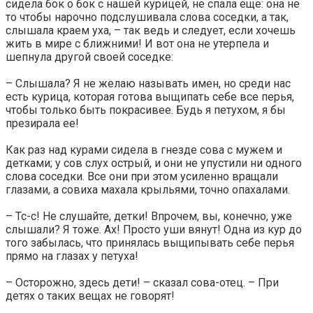
сидела бок о бок с нашей курицей, не спала еще: она не
то чтобы нарочно подслушивала слова соседки, а так,
слышала краем уха, – так ведь и следует, если хочешь
жить в мире с ближними! И вот она не утерпела и
шепнула другой своей соседке:
– Слышала? Я не желаю называть имен, но среди нас
есть курица, которая готова выщипать себе все перья,
чтобы только быть покрасивее. Будь я петухом, я бы
презирала ее!
Как раз над курами сидела в гнезде сова с мужем и
детками; у сов слух острый, и они не упустили ни одного
слова соседки. Все они при этом усиленно вращали
глазами, а совиха махала крыльями, точно опахалами.
– Тс-с! Не слушайте, детки! Впрочем, вы, конечно, уже
слышали? Я тоже. Ах! Просто уши вянут! Одна из кур до
того забылась, что принялась выщипывать себе перья
прямо на глазах у петуха!
– Осторожно, здесь дети! – сказал сова-отец. – При
детях о таких вещах не говорят!