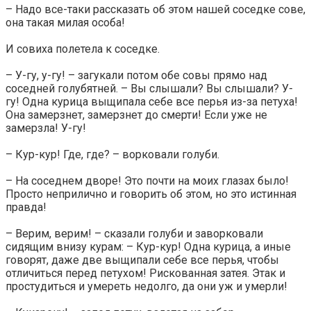
– Надо все-таки рассказать об этом нашей соседке сове,
она такая милая особа!
И совиха полетела к соседке.
– У-гу, у-гу! – загукали потом обе совы прямо над
соседней голубятней. – Вы слышали? Вы слышали? У-
гу! Одна курица выщипала себе все перья из-за петуха!
Она замерзнет, замерзнет до смерти! Если уже не
замерзла! У-гу!
– Кур-кур! Где, где? – ворковали голуби.
– На соседнем дворе! Это почти на моих глазах было!
Просто неприлично и говорить об этом, но это истинная
правда!
– Верим, верим! – сказали голуби и заворковали
сидящим внизу курам: – Кур-кур! Одна курица, а иные
говорят, даже две выщипали себе все перья, чтобы
отличиться перед петухом! Рискованная затея. Этак и
простудиться и умереть недолго, да они уж и умерли!