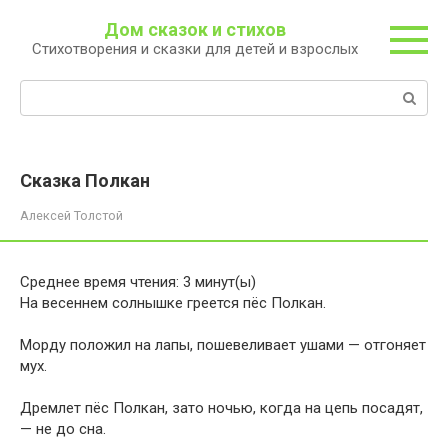
Перейти
Дом сказок и стихов
к
Стихотворения и сказки для детей и взрослых
контенту
Поиск:
Сказка Полкан
Алексей Толстой
Среднее время чтения:
3
минут(ы)
На весеннем солнышке греется пёс Полкан.
Морду положил на лапы, пошевеливает ушами — отгоняет
мух.
Дремлет пёс Полкан, зато ночью, когда на цепь посадят,
— не до сна.