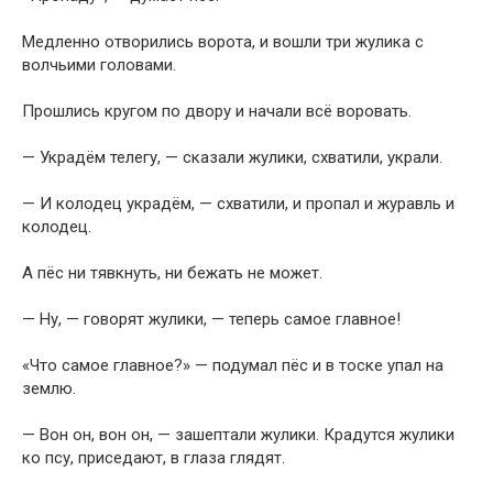
Медленно отворились ворота, и вошли три жулика с
волчьими головами.
Прошлись кругом по двору и начали всё воровать.
— Украдём телегу, — сказали жулики, схватили, украли.
— И колодец украдём, — схватили, и пропал и журавль и
колодец.
А пёс ни тявкнуть, ни бежать не может.
— Ну, — говорят жулики, — теперь самое главное!
«Что самое главное?» — подумал пёс и в тоске упал на
землю.
— Вон он, вон он, — зашептали жулики. Крадутся жулики
ко псу, приседают, в глаза глядят.