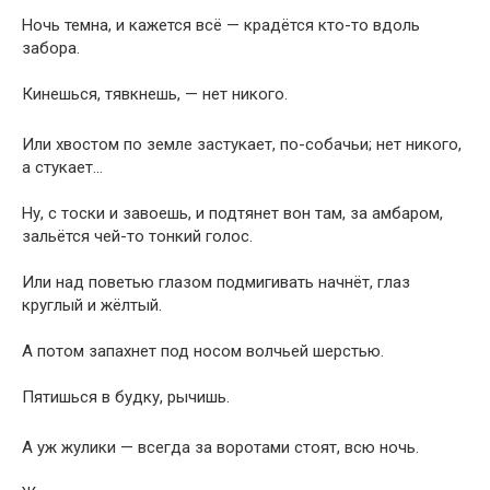
Ночь темна, и кажется всё — крадётся кто-то вдоль
забора.
Кинешься, тявкнешь, — нет никого.
Или хвостом по земле застукает, по-собачьи; нет никого,
а стукает…
Ну, с тоски и завоешь, и подтянет вон там, за амбаром,
зальётся чей-то тонкий голос.
Или над поветью глазом подмигивать начнёт, глаз
круглый и жёлтый.
А потом запахнет под носом волчьей шерстью.
Пятишься в будку, рычишь.
А уж жулики — всегда за воротами стоят, всю ночь.