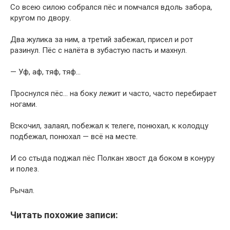
Со всею силою собрался пёс и помчался вдоль забора,
кругом по двору.
Два жулика за ним, а третий забежал, присел и рот
разинул. Пёс с налёта в зубастую пасть и махнул.
— Уф, аф, тяф, тяф…
Проснулся пёс… на боку лежит и часто, часто перебирает
ногами.
Вскочил, залаял, побежал к телеге, понюхал, к колодцу
подбежал, понюхал — всё на месте.
И со стыда поджал пёс Полкан хвост да боком в конуру
и полез.
Рычал.
Читать похожие записи: