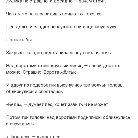
Жулика не страшно, а досадно — зачем стоит.
Чего-чего не перевидишь ночью-то… охо, хо…
Пёс долго и сладко зевнул и по пути щёлкнул муху.
Поспать бы.
Закрыл глаза, и представилась псу светлая ночь.
Над воротами стоит круглый месяц — лапой достать
можно. Страшно. Ворота жёлтые.
И вдруг из подворотни высунулись три волчьи головы,
облизнулись и спрятались.
«Беда», — думает пёс, хочет завыть и не может.
Потом три головы над воротами поднялись, облизнулись
и спрятались.
«Пропаду», — думает пёс.