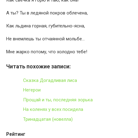
Как свечка я горю и таю, как она!
А ты? Ты в ледяной покров облечена,
Как льдина горная, губительно-ясна,
Не внемлешь ты отчаянной мольбе…
Мне жарко потому, что холодно тебе!
Читать похожие записи:
Сказка Догадливая лиса
Негерои
Прощай и ты, последняя зорька
На коленях у всех посидела
Тринадцатая (новелла)
Рейтинг