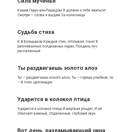
Сила мученья
Каким Гарун-аль-Рашидом Я должен к тебе явиться!
Смотри — слова я выдам За колесницы
Судьба стиха
К А Большаков Каждый стих, отплывая, тонет В
разгневанных полдневных парах, Полдень луч
распаленный
Ты раздвигаешь золото алоэ
Ты — раздвигаешь золото алоэ, Ты — горишь улыбкой, ты
— В пляс цветающих
Ударится в колокол птица
Ударится в колокол птица И мертвая упадет, И ей
отвечает важный, Отдаленный, глубокий звук.
Вот день, разламывающий окна