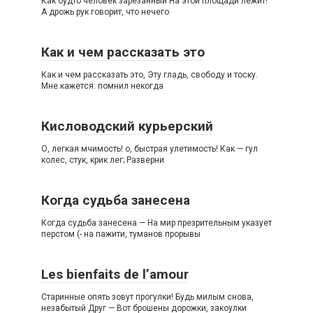
Как будто человек зарезанный На этой площади лежит!
А дрожь рук говорит, что нечего
Как и чем рассказать это
Как и чем рассказать это, Эту гладь, свободу и тоску.
Мне кажется: помнил некогда
Кисловодский курьерский
О, легкая мчимость! о, быстрая улетимость! Как — гул
колес, стук, крик лег; Разверни
Когда судьба занесена
Когда судьба занесена — На мир презрительным указует
перстом (- на пажити, туманов прорывы
Les bienfaits de l’amour
Старинные опять зовут прогулки! Будь милым снова,
незабытый Друг — Вот брошены дорожки, закоулки