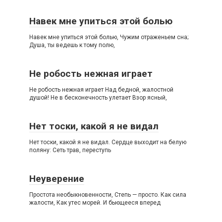
Навек мне упиться этой болью
Навек мне упиться этой болью, Чужим отраженьем сна;
Душа, ты ведешь к тому полю,
Не робость нежная играет
Не робость нежная играет Над бедной, жалостной
душой! Не в бесконечность улетает Взор ясный,
Нет тоски, какой я не видал
Нет тоски, какой я не видал. Сердце выходит на белую
поляну: Сеть трав, переступь
Неуверение
Простота необыкновенности, Степь — просто. Как сила
жалости, Как утес морей. И бьющееся вперед