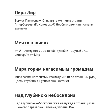
Лира Лир
Борису Пастернаку О, правьте же путь в страны
Гипербореев! (И. Коневской) Необыкновенная поступь
времени
Мечта в высях
«— А почему это у вас такой глупый и надутый вид,
синьоре?» «— Мир
Мира горим негасимым громадам
Мира горим негасимым громадам В пляс странный руки,
Цветы глубиною, Бурно и звонко тонет
Над глубиною небосклона
Над глубиною небосклона Уже не чуждая страна! Душа
— какого перезвона Напоена, упоена. Как