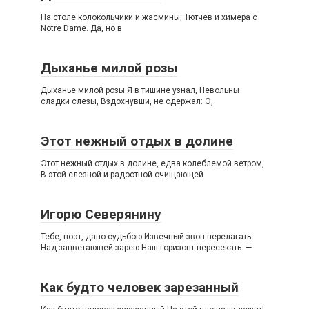
На столе колокольчики и жасмины, Тютчев и химера с
Notre Dame. Да, но в
Дыханье милой розы
Дыханье милой розы Я в тишине узнал, Невольны
сладки слезы, Вздохнувши, не сдержал: О,
Этот нежный отдых в долине
Этот нежный отдых в долине, едва колеблемой ветром,
В этой слезной и радостной очищающей
Игорю Северянину
Тебе, поэт, дано судьбою Извечный звон перелагать:
Над зацветающей зарею Наш горизонт пересекать: —
Как будто человек зарезанный