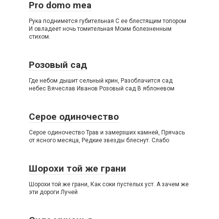
Pro domo mea
Рука поднимется губительная С ее блестящим топором
И овладеет ночь томительная Моим болезненным
стихом.
Розовый сад
Где небом дышит сельный крин, Разоблачится сад
небес Вячеслав Иванов Розовый сад В яблоневом
Серое одиночество
Серое одиночество Трав и замерзших камней, Прячась
от ясного месяца, Редкие звезды блеснут. Слабо
Шорохи той же грани
Шорохи той же грани, Как соки пустелых уст. А зачем же
эти дороги Лучей