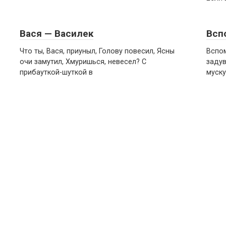
Вася — Василек
Всп
Что ты, Вася, приуныл, Голову повесил, Ясны
Вспом
очи замутил, Хмуришься, невесел? С
задув
прибауткой-шуткой в
муску