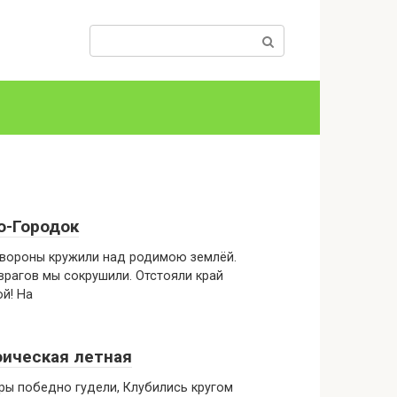
Поиск:
о-Городок
 вороны кружили над родимою землёй.
врагов мы сокрушили. Отстояли край
й! На
оическая летная
ы победно гудели, Клубились кругом