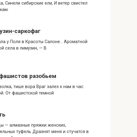
а, Синели сибирские ели, И ветер свистел
кам.
узин-саркофаг
ла у Поля в Красоты Салоне… Ароматной
й села в лимузин, — В
фашистов разобьем
волка, тише вора Враг залез к нам в час
й. От фашистской темной
ть
ы — алмазные пряжки женских,
ельных туфель Дразнят меня и стучатся в