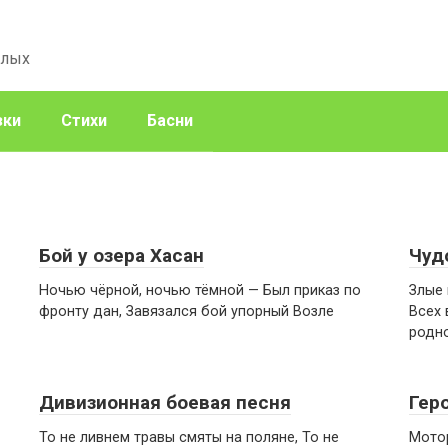
слых
зки
Стихи
Басни
Бой у озера Хасан
Чуд
Ночью чёрной, ночью тёмной — Был приказ по
Злые
фронту дан, Завязался бой упорный Возле
Всех 
родно
Дивизионная боевая песня
Гер
То не ливнем травы смяты на поляне, То не
Мотор