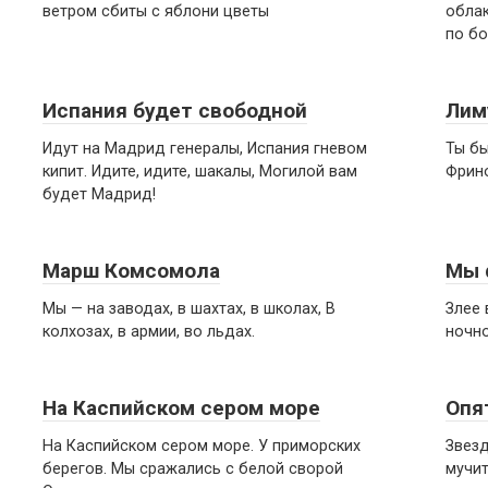
ветром сбиты с яблони цветы
облак
по бо
Испания будет свободной
Лим
Идут на Мадрид генералы, Испания гневом
Ты бы
кипит. Идите, идите, шакалы, Могилой вам
Фрино
будет Мадрид!
Марш Комсомола
Мы 
Мы — на заводах, в шахтах, в школах, В
Злее 
колхозах, в армии, во льдах.
ночно
На Каспийском сером море
Опя
На Каспийском сером море. У приморских
Звезд
берегов. Мы сражались с белой сворой
мучит