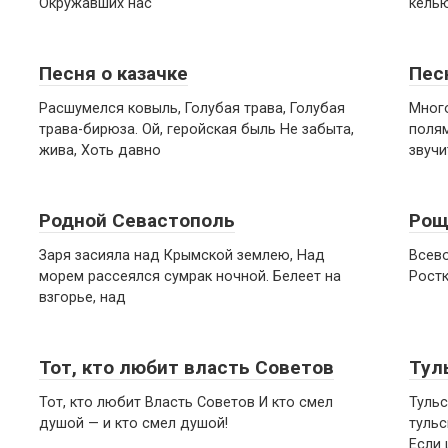
Окружавших нас
кель
Песня о казачке
Пес
Расшумелся ковыль, Голубая трава, Голубая
Много
трава-бирюза. Ой, геройская быль Не забыта,
полям
жива, Хоть давно
звучи
Родной Севастополь
Рощ
Заря засияла над Крымской землею, Над
Всево
морем рассеялся сумрак ночной. Белеет на
Ростк
взгорье, над
Тот, кто любит власть Советов
Тул
Тот, кто любит Власть Советов И кто смел
Тульс
душой — и кто смел душой!
тульс
Если