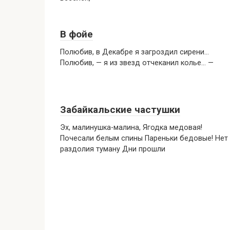
В фойе
Полюбив, в Декабре я загроздил сирени…
Полюбив, — я из звезд отчеканил колье… —
Забайкальские частушки
Эх, малинушка-малина, Ягодка медовая!
Почесали белым спины Пареньки бедовые! Нет
раздолия туману Дни прошли