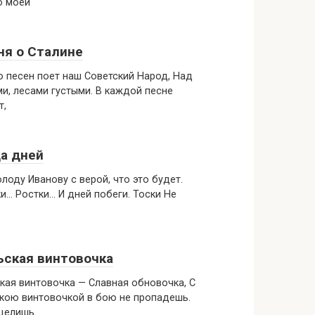
ю моей
ня о Сталине
 песен поет наш Советский Народ, Над
и, лесами густыми. В каждой песне
т,
а дней
лоду Иванову с верой, что это будет.
и… Ростки… И дней побеги. Тоски Не
ьская винтовочка
кая винтовочка — Славная обновочка, С
кою винтовочкой в бою не пропадешь.
 целишь