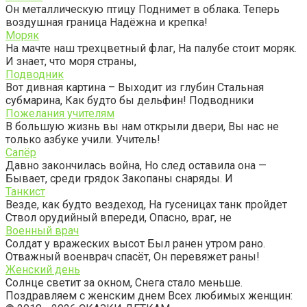
Он металлическую птицу Поднимет в облака. Теперь
воздушная граница Надёжна и крепка!
Моряк
На мачте наш трехцветный флаг, На палубе стоит моряк.
И знает, что моря страны,
Подводник
Вот дивная картина – Выходит из глубин Стальная
субмарина, Как будто бы дельфин! Подводники
Пожелания учителям
В большую жизнь вы нам открыли двери, Вы нас не
только азбуке учили. Учитель!
Сапёр
Давно закончилась война, Но след оставила она —
Бывает, среди грядок Закопаны снаряды. И
Танкист
Везде, как будто вездеход, На гусеницах танк пройдет
Ствол орудийный впереди, Опасно, враг, не
Военный врач
Солдат у вражеских высот Был ранен утром рано.
Отважный военврач спасёт, Он перевяжет раны!
Женский день
Солнце светит за окном, Снега стало меньше.
Поздравляем с женским днем Всех любимых женщин: