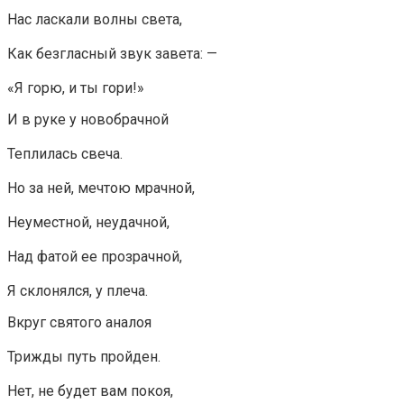
Нас ласкали волны света,
Как безгласный звук завета: —
«Я горю, и ты гори!»
И в руке у новобрачной
Теплилась свеча.
Но за ней, мечтою мрачной,
Неуместной, неудачной,
Над фатой ее прозрачной,
Я склонялся, у плеча.
Вкруг святого аналоя
Трижды путь пройден.
Нет, не будет вам покоя,