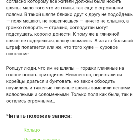
согласно которому все жители должны были носить
шляпы, мало того что из глины, так еще с огромными
полями. В такой шляпе близко друг к другу не подойдешь
— поля мешают; не пошепчешься — ничего не слышно, а
громко говорить — страшно, соглядатаи могут
подслушать, королю донести. К тому же в глиняной
шляпе не подерешься, шляпу сломаешь. А за это большой
штраф полагается или же, что того хуже — суровое
наказание.
Ропщут люди, что им не шляпы — горшки глиняные на
голове носить приходится. Неизвестно, перестали ли
корейцы драться и бунтовать, но закон обходить
научились и тяжелые глиняные шляпы заменили легкими
волосяными и соломенными. Только поля как были, так и
остались огромными…
Читать похожие записи:
Кольцо
Детская песенка