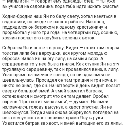
— Милый Ян, — говорит ему однажды отец, — ты уже
выучился на садовника; пора тебе идти искать счастья.
Ходил-бродил наш Ян по белу свету, хотел наняться в
садовники, но нигде не нашел работы. Наконец,
подрядился он батраком к одному крестьянину и
проработал у него три года. На четвертый год, осенью,
хозяин послал его нарубить зеленых веток.
Собрался Ян и пошел в рощу. Видит — стоит там старая
толстая липа без верхушки, вся кругом молодью
обросла. Залез Ян на эту липу, на самый верх. А
сердцевина-то у нее была гнилая. Как ступил Ян на эту
трухлявую сердцевину, так и провалился вниз, в липу.
Упал прямо на змеиное гнездо, но ни одна змея не
шевельнулась. Просидел он там три дня и три ночи, и
никто не знал, где он. На четвертый день видит: ползет
сверху большой змей. А змей заметил батрака,
остановился и смотрит: что он там делает. Оробел
парень. ‘Проглотит меня змей’, — думает. Но змей
изловчился, голову высунул, а хвост опустил. Ян не
шелохнулся. Тогда змей снова обернулся, поглядел на
него и спустил хвост пониже, прямо Яну в руки.
Ухватился батрак за хвост, и змей вытащил его из липы.