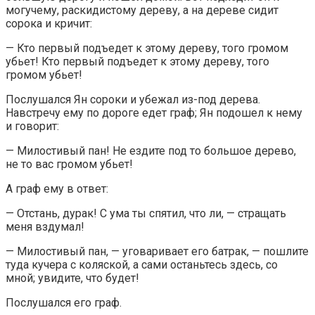
могучему, раскидистому дереву, а на дереве сидит
сорока и кричит:
— Кто первый подъедет к этому дереву, того громом
убьет! Кто первый подъедет к этому дереву, того
громом убьет!
Послушался Ян сороки и убежал из-под дерева.
Навстречу ему по дороге едет граф; Ян подошел к нему
и говорит:
— Милостивый пан! Не ездите под то большое дерево,
не то вас громом убьет!
А граф ему в ответ:
— Отстань, дурак! С ума ты спятил, что ли, — стращать
меня вздумал!
— Милостивый пан, — уговаривает его батрак, — пошлите
туда кучера с коляской, а сами останьтесь здесь, со
мной; увидите, что будет!
Послушался его граф.