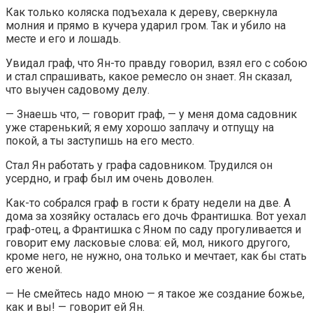
Как только коляска подъехала к дереву, сверкнула
молния и прямо в кучера ударил гром. Так и убило на
месте и его и лошадь.
Увидал граф, что Ян-то правду говорил, взял его с собою
и стал спрашивать, какое ремесло он знает. Ян сказал,
что выучен садовому делу.
— Знаешь что, — говорит граф, — у меня дома садовник
уже старенький; я ему хорошо заплачу и отпущу на
покой, а ты заступишь на его место.
Стал Ян работать у графа садовником. Трудился он
усердно, и граф был им очень доволен.
Как-то собрался граф в гости к брату недели на две. А
дома за хозяйку осталась его дочь Франтишка. Вот уехал
граф-отец, а Франтишка с Яном по саду прогуливается и
говорит ему ласковые слова: ей, мол, никого другого,
кроме него, не нужно, она только и мечтает, как бы стать
его женой.
— Не смейтесь надо мною — я такое же создание божье,
как и вы! — говорит ей Ян.