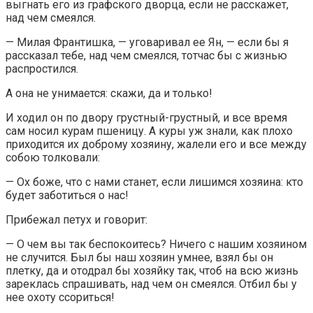
выгнать его из графского дворца, если не расскажет,
над чем смеялся.
— Милая Франтишка, — уговаривал ее Ян, — если бы я
рассказал тебе, над чем смеялся, тотчас бы с жизнью
распростился.
А она не унимается: скажи, да и только!
И ходил он по двору грустный-грустный, и все время
сам носил курам пшеницу. А куры уж знали, как плохо
приходится их доброму хозяину, жалели его и все между
собою толковали:
— Ох боже, что с нами станет, если лишимся хозяина: кто
будет заботиться о нас!
Прибежал петух и говорит:
— О чем вы так беспокоитесь? Ничего с нашим хозяином
не случится. Был бы наш хозяин умнее, взял бы он
плетку, да и отодрал бы хозяйку так, чтоб на всю жизнь
зареклась спрашивать, над чем он смеялся. Отбил бы у
нее охоту ссориться!