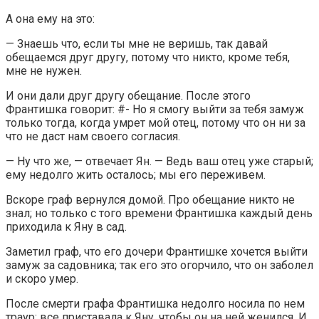
А она ему на это:
— Знаешь что, если ты мне не веришь, так давай
обещаемся друг другу, потому что никто, кроме тебя,
мне не нужен.
И они дали друг другу обещание. После этого
Франтишка говорит: #- Но я смогу выйти за тебя замуж
только тогда, когда умрет мой отец, потому что он ни за
что не даст нам своего согласия.
— Ну что же, — отвечает Ян. — Ведь ваш отец уже старый;
ему недолго жить осталось; мы его переживем.
Вскоре граф вернулся домой. Про обещание никто не
знал; но только с того времени Франтишка каждый день
приходила к Яну в сад.
Заметил граф, что его дочери Франтишке хочется выйти
замуж за садовника; так его это огорчило, что он заболел
и скоро умер.
После смерти графа Франтишка недолго носила по нем
траур: все приставала к Яну, чтобы он на ней женился. И