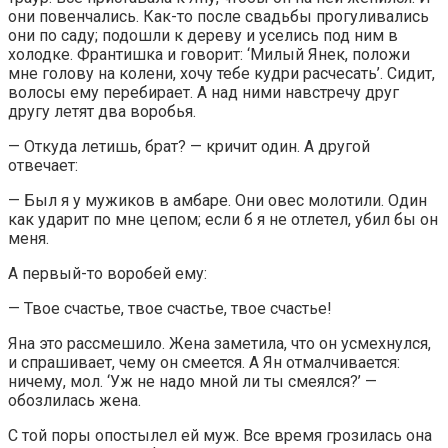
они повенчались. Как-то после свадьбы прогуливались
они по саду; подошли к дереву и уселись под ним в
холодке. Франтишка и говорит: ‘Милый Янек, положи
мне голову на колени, хочу тебе кудри расчесать’. Сидит,
волосы ему перебирает. А над ними навстречу друг
другу летят два воробья.
— Откуда летишь, брат? — кричит один. А другой
отвечает:
— Был я у мужиков в амбаре. Они овес молотили. Один
как ударит по мне цепом; если б я не отлетел, убил бы он
меня.
А первый-то воробей ему:
— Твое счастье, твое счастье, твое счастье!
Яна это рассмешило. Жена заметила, что он усмехнулся,
и спрашивает, чему он смеется. А Ян отмалчивается:
ничему, мол. ‘Уж не надо мной ли ты смеялся?’ —
обозлилась жена.
С той поры опостылел ей муж. Все время грозилась она