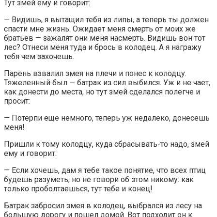
Тут змей ему и говорит:
— Видишь, я вытащил тебя из липы, а теперь ты должен
спасти мне жизнь. Ожидает меня смерть от моих же
братьев — зажалят они меня насмерть. Видишь вон тот
лес? Отнеси меня туда и брось в колодец. А я награжу
тебя чем захочешь.
Парень взвалил змея на плечи и понес к колодцу.
Тяжеленный был — батрак из сил выбился. Уж и не чает,
как донести до места, но тут змей сделался полегче и
просит:
— Потерпи еще немного, теперь уж недалеко, донесешь
меня!
Пришли к тому колодцу, куда сбрасывать-то надо, змей
ему и говорит:
— Если хочешь, дам я тебе такое понятие, что всех птиц
будешь разуметь; но не говори об этом никому: как
только проболтаешься, тут тебе и конец!
Батрак забросил змея в колодец, выбрался из лесу на
большую дорогу и пошел домой. Вот подходит он к