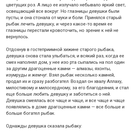
цветущих роз. А лицо ее излучало небывало яркий свет,
освещающий все вокруг. Но глазницы девушки были
пусты, и она стонала от муки и боли. Принялся старый
рыбак лечить девушку, и через какое-то время ее
глазницы перестали кровоточить, но зрение к ней не
вернулось.
Отдохнув в гостеприимной хижине старого рыбака,
девушка снова стала улыбаться, и всякий раз, когда ее
смех наполнял дом, у нее изо рта сыпались на пол один
за другим драгоценные камни — алмазы, яхонты,
изумруды и жемчуг. Взял рыбак несколько камней,
продал их и сразу разбогател. Воздал он хвалу Аллаху,
милостивому и милосердному, за его благодеяния, и стал
еще больше любить девушку и заботиться о ней.
Девушка смеялась все чаще и чаще, и все чаще и чаще
появлялись в доме драгоценные камни — все больше и
больше богател рыбак.
Однажды девушка сказала рыбаку: