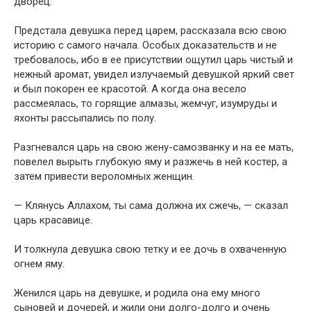
дворец.
Предстала девушка перед царем, рассказала всю свою
историю с самого начала. Особых доказательств и не
требовалось, ибо в ее присутствии ощутил царь чистый и
нежный аромат, увидел излучаемый девушкой яркий свет
и был покорен ее красотой. А когда она весело
рассмеялась, то горящие алмазы, жемчуг, изумруды и
яхонты рассыпались по полу.
Разгневался царь на свою жену-самозванку и на ее мать,
повелел вырыть глубокую яму и разжечь в ней костер, а
затем привести вероломных женщин.
— Клянусь Аллахом, ты сама должна их сжечь, — сказал
царь красавице.
И толкнула девушка свою тетку и ее дочь в охваченную
огнем яму.
Женился царь на девушке, и родила она ему много
сыновей и дочерей, и жили они долго-долго и очень