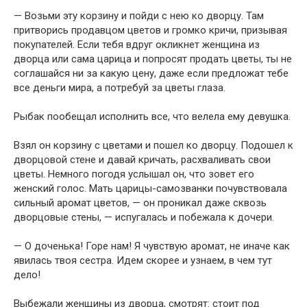
— Возьми эту корзину и пойди с нею ко дворцу. Там
притворись продавцом цветов и громко кричи, призывая
покупателей. Если тебя вдруг окликнет женщина из
дворца или сама царица и попросят продать цветы, ты не
соглашайся ни за какую цену, даже если предложат тебе
все деньги мира, а потребуй за цветы глаза.
Рыбак пообещал исполнить все, что велела ему девушка.
Взял он корзину с цветами и пошел ко дворцу. Подошел к
дворцовой стене и давай кричать, расхваливать свои
цветы. Немного погодя услышал он, что зовет его
женский голос. Мать царицы-самозванки почувствовала
сильный аромат цветов, — он проникал даже сквозь
дворцовые стены, — испугалась и побежала к дочери.
— О доченька! Горе нам! Я чувствую аромат, не иначе как
явилась твоя сестра. Идем скорее и узнаем, в чем тут
дело!
Выбежали женщины из дворца, смотрят: стоит под