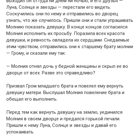
выходил он оттуда ни днем ни ночью, и его друзья —
Луна, Солнце и звезды — перестали его видеть.
Соскучились они по нему и отправились во дворец
узнать, что же случилось. Пришли они и стали упрашивать
Молнию показать девушку. В конце концов согласился
Молния исполнить их просьбу. Поразила всех красота
девушки, и ревность овладела их сердцами. Снедаемые
этим чувством, отправились они к старшему брату молнии
— Грому, и сказали ему так:
— Молния отнял дочь у бедной женщины и скрыл ее во
дворце от всех. Разве это справедливо?
Призвал Гром младшего брата и повелел ему вернуть
девушку матери. Выслушал Молния повеление брата и
обещал его выполнить.
Перед тем как вернуть девушку на землю, уединился
Молния в своем дворце и предался горькой печали.
Пришли к нему Луна, Солнце и звезды и давай его
успокаивать.