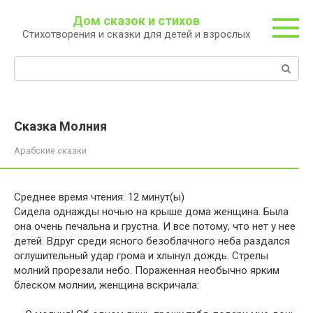
Перейти
Дом сказок и стихов
к
Стихотворения и сказки для детей и взрослых
контенту
Поиск:
Сказка Молния
Арабские сказки
Среднее время чтения:
12
минут(ы)
Сидела однажды ночью на крыше дома женщина. Была
она очень печальна и грустна. И все потому, что нет у нее
детей. Вдруг среди ясного безоблачного неба раздался
оглушительный удар грома и хлынул дождь. Стрелы
молний прорезали небо. Пораженная необычно ярким
блеском молнии, женщина вскричала: