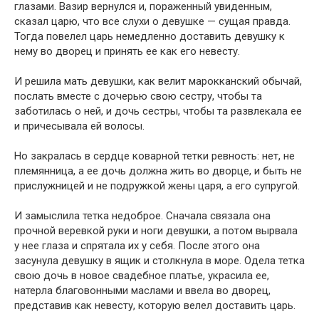
глазами. Вазир вернулся и, пораженный увиденным,
сказал царю, что все слухи о девушке — сущая правда.
Тогда повелел царь немедленно доставить девушку к
нему во дворец и принять ее как его невесту.
И решила мать девушки, как велит марокканский обычай,
послать вместе с дочерью свою сестру, чтобы та
заботилась о ней, и дочь сестры, чтобы та развлекала ее
и причесывала ей волосы.
Но закралась в сердце коварной тетки ревность: нет, не
племянница, а ее дочь должна жить во дворце, и быть не
прислужницей и не подружкой жены царя, а его супругой.
И замыслила тетка недоброе. Сначала связала она
прочной веревкой руки и ноги девушки, а потом вырвала
у нее глаза и спрятала их у себя. После этого она
засунула девушку в ящик и столкнула в море. Одела тетка
свою дочь в новое свадебное платье, украсила ее,
натерла благовонными маслами и ввела во дворец,
представив как невесту, которую велел доставить царь.