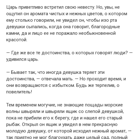
Царь приветливо встретил свою невесту. Но, увы, не
ощутил он аромата чистых и нежных цветов, о котором
ему столько говорили, не увидел он, чтобы изо рта
девушки сыпались, когда она говорит, благородные
камни, да и лицо ее не поражало необыкновенной
красотой.
— Где же все те достоинства, о которых говорят люди? —
удивился царь.
— Бывает так, что иногда девушка теряет эти
достоинства, — отвечала мать. — Но проходит время, и
они возвращаются с избытком. Будь же терпелив, о
повелитель!
Тем временем могучие, не знающие пощады морские
волны швыряли и швыряли ящик со слепой девушкой,
пока не прибили его к берегу, где и нашел его старый
рыбак. Открыл он ящик и увидел в нем прекрасную
молодую девушку, от которой исходил нежный аромат, —
так приятно не мог благоухать даже целый сад, полный