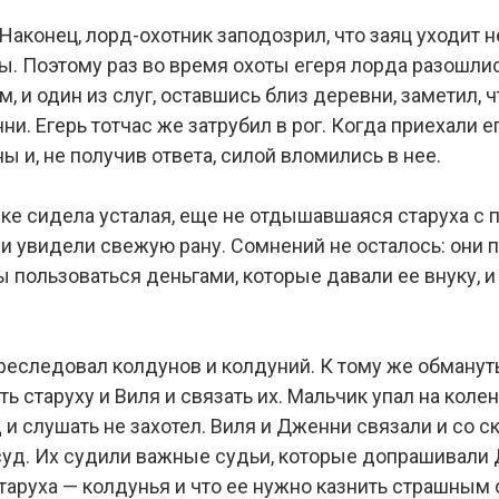
Наконец, лорд-охотник заподозрил, что заяц уходит н
ы. Поэтому раз во время охоты егеря лорда разошлис
, и один из слуг, оставшись близ деревни, заметил, 
и. Егерь тотчас же затрубил в рог. Когда приехали е
ы и, не получив ответа, силой вломились в нее.
ке сидела усталая, еще не отдышавшаяся старуха с 
 и увидели свежую рану. Сомнений не осталось: они п
ы пользоваться деньгами, которые давали ее внуку, 
преследовал колдунов и колдуний. К тому же обману
ь старуху и Виля и связать их. Мальчик упал на коле
д и слушать не захотел. Виля и Дженни связали и со
суд. Их судили важные судьи, которые допрашивали Д
 старуха — колдунья и что ее нужно казнить страшным