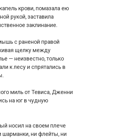
капель крови, помазала ею
дной рукой, заставила
инственное заклинание.
мышь с раненой правой
скивая щелку между
лье — неизвестно, только
ли к лесу и спрятались в
ы.
ного миль от Тевиса, Дженни
ись на юг в чудную
рый носил на своем плече
и шарманки, ни флейты, ни