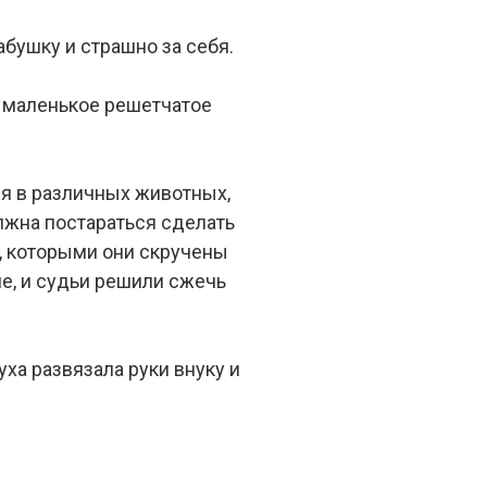
абушку и страшно за себя.
ь маленькое решетчатое
ся в различных животных,
лжна постараться сделать
и, которыми они скручены
ме, и судьи решили сжечь
уха развязала руки внуку и