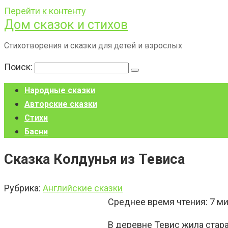
Перейти к контенту
Дом сказок и стихов
Стихотворения и сказки для детей и взрослых
Поиск:
Народные сказки
Авторские сказки
Стихи
Басни
Сказка Колдунья из Тевиса
Рубрика:
Английские сказки
Среднее время чтения:
7
ми
В деревне Тевис жила стар