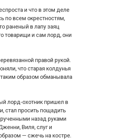
еспроста и что в этом деле
ь по всем окрестностям,
что раненый в лапу заяц
го товарищи и сам лорд, они
перевязанной правой рукой.
оняли, что старая колдунья
и таким образом обманывала
тый лорд-охотник пришел в
ни, стал просить пощадить
 скрученными назад руками
женни, Виля, слуг и
 образом — сжечь на костре.