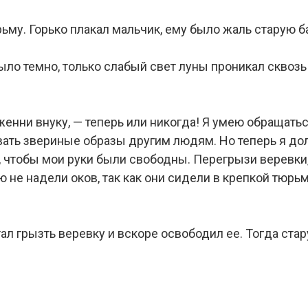
ьму. Горько плакал мальчик, ему было жаль старую б
ыло темно, только слабый свет луны проникал сквоз
Дженни внуку, — теперь или никогда! Я умею обращать
вать звериные образы другим людям. Но теперь я до
о, чтобы мои руки были свободны. Перегрызи веревк
лю не надели оков, так как они сидели в крепкой тюрь
ал грызть веревку и вскоре освободил ее. Тогда стар