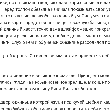
ки, но он так мило пел, так славно прихлопывал в ла
. Перед толпой обезьяна начинала показывать свои 
, зато выказывала необыкновенный ум. Она умела см
рала в карты; представляла нищего, важную барыню,
й длинный хвост, точно дама шлейф; смешно прихра
пальцем и раскрывая книгу, вообще делала много сам
ньги. Слух о нем и об ученой обезьяне расходился п
нц той страны. Он велел своим слугам привести к се
представление в великолепном зале. Принц, его моло
ялись, глядя на необыкновенное зрелище. В конце п
наполнить золотом шляпу Виля. Виль разбогател.
двор хижины, в которой жил, и под кучей щебня и к
 свою бабушку-обезьяну снова превратить себя и его