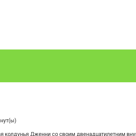
нут(ы)
ая колдунья Дженни со своим двенадцатилетним внук