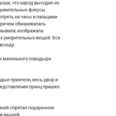
доши, что народ выходил из
удивительные фокусы.
отреть на часы и пальцами
 причем обмахивалась
мывала; изображала
ых уморительных вещей. Все
овсюду.
бе маленького поводыря
дые приятели, весь двор и
редставления принц пришел
амней спрятал подаренное
 в мышей.