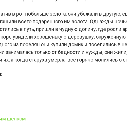
тив в рот побольше золота, они убежали в другую, 
тащили всего подаренного им золота. Однажды ночь
устились в путь, пришли в чудную долину, где росли 
скоре увидели хорошенькую деревушку, окруженную
дного из поселян они купили домик и поселились в не
 занималась только от бедности и нужды, они жили, 
их, а когда старуха умерла, все горячо молились о с
:
ым шелком