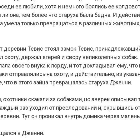
оседи ее любили, хотя и немного боялись ее колдовст
 ли она, тем более что старуха была бедна. И действ
а умела только превращаться в различных животных,
 от деревни Тевис стоял замок Тевис, принадлежавши
л охоту, держал егерей и свору великолепных собак.
ала своего внука к лорду, и тот докладывал ему, что
баки отправлялись на охоту, и действительно, из указ
, что в этого зайца превращалась старуха Дженни.
, охотники скакали за собаками, но зверек описывал 
каждый раз уходил от преследований и, скрывшись от 
еревни. Тут он проникал внутрь домика через малень
ащался в Дженни.