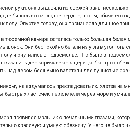
неной руки, она выдавила из свежей раны несколько 
о, где билось его молодое сердце, потом, обняв его о
я к полу. Опустив голову, она произнесла длинное та
 в тюремной камере осталась только большая белая 
мышонок. Они беспокойно бегали из угла в угол, оты
 полу и очутились в подземелье. Что было в подземе
 показались две коричневые ящерицы, быстро побежа
пять над лесом бесшумно взлетели две пушистые сов
 никому не вздумалось преследовать их. Улетев на м
ы быстрых ласточек, перелетели через море и умчал
 моря появился мальчик с печальными глазами, кото
тельно красивую и умную обезьяну. У него не было н