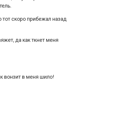
тель.
о тот скоро прибежал назад
вяжет, да как ткнет меня
ак вонзит в меня шило!