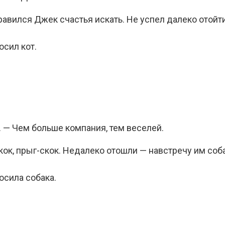
равился Джек счастья искать. Не успел далеко отойти
осил кот.
 — Чем больше компания, тем веселей.
кок, прыг-скок. Недалеко отошли — навстречу им соба
осила собака.