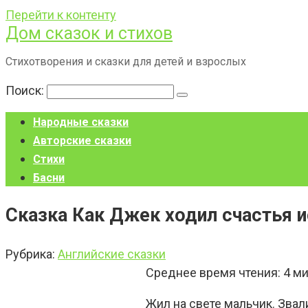
Перейти к контенту
Дом сказок и стихов
Стихотворения и сказки для детей и взрослых
Поиск:
Народные сказки
Авторские сказки
Стихи
Басни
Сказка Как Джек ходил счастья 
Рубрика:
Английские сказки
Среднее время чтения:
4
ми
Жил на свете мальчик. Звал