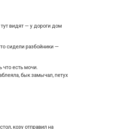
 тут видят — у дороги дом
-то сидели разбойники —
ь что есть мочи.
заблеяла, бык замычал, петух
стол, козу отправил на