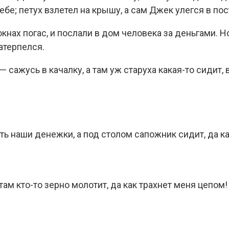
ебе; петух взлетел на крышу, а сам Джек улегся в пос
окнах погас, и послали в дом человека за деньгами. Н
натерпелся.
— сажусь в качалку, а там уж старуха какая-то сидит, 
ять наши денежки, а под столом сапожник сидит, да к
ам кто-то зерно молотит, да как трахнет меня цепом!