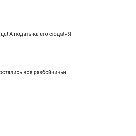
да! А подать-ка его сюда!» Я
достались все разбойничьи