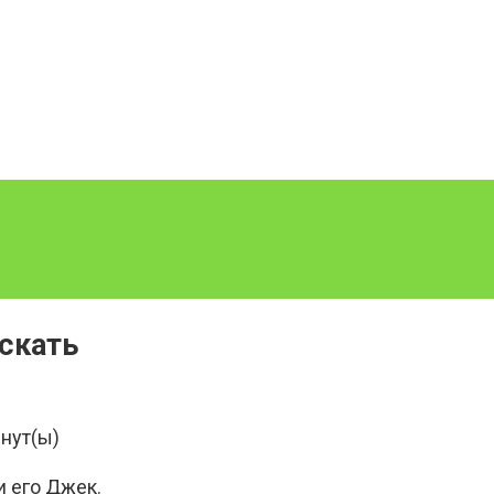
искать
нут(ы)
и его Джек.