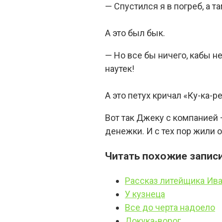
— Спустился я в погреб, а т
А это был бык.
— Но все бы ничего, кабы не
наутек!
А это петух кричал «Ку-ка-ре
Вот так Джеку с компанией 
денежки. И с тех пор жили о
Читать похожие записи
Рассказ литейщика Ива
У кузнеца
Все до черта надоело
Докука-ворог