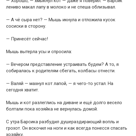
— Хорошо, — хмыкнул кот — даже я поверил. — Барсик
лениво макал лапу в молоко и не спеша облизывал.
— А чё сыра нет? — Мышь икнула и отложила кусок
сосиски в сторону.
— Принесёт сейчас!
Мышь вытерла усы и спросила:
— Вечером представление устраивать будем? А то, я
собиралась к родителям сбегать, колбасы отнести.
— Валяй — махнул кот лапой, — я чего-то устал. На
сегодня хватит.
Мышь и кот разлеглись на диване и ещё долго весело
болтали пока хозяйка не вернулась домой.
С утра Барсика разбудил душераздирающий вопль и
грохот. Он вскочил на ноги и как всегда понесся спасать
хозяйку.