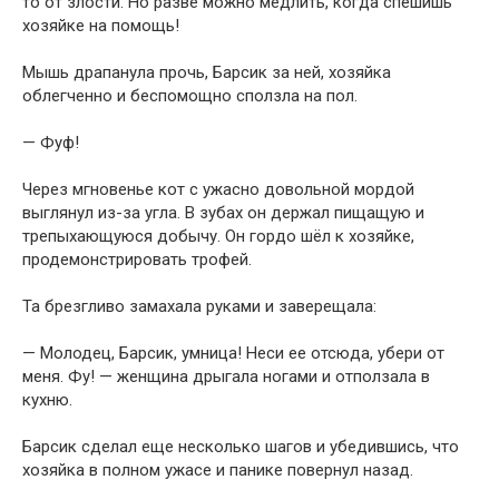
то от злости. Но разве можно медлить, когда спешишь
хозяйке на помощь!
Мышь драпанула прочь, Барсик за ней, хозяйка
облегченно и беспомощно сползла на пол.
— Фуф!
Через мгновенье кот с ужасно довольной мордой
выглянул из-за угла. В зубах он держал пищащую и
трепыхающуюся добычу. Он гордо шёл к хозяйке,
продемонстрировать трофей.
Та брезгливо замахала руками и заверещала:
— Молодец, Барсик, умница! Неси ее отсюда, убери от
меня. Фу! — женщина дрыгала ногами и отползала в
кухню.
Барсик сделал еще несколько шагов и убедившись, что
хозяйка в полном ужасе и панике повернул назад.