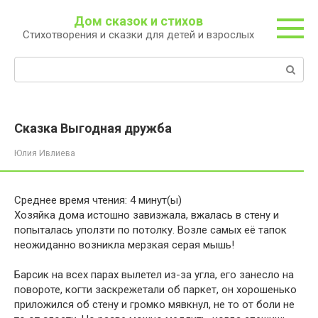
Перейти
Дом сказок и стихов
к
Стихотворения и сказки для детей и взрослых
контенту
Поиск:
Сказка Выгодная дружба
Юлия Ивлиева
Среднее время чтения:
4
минут(ы)
Хозяйка дома истошно завизжала, вжалась в стену и
попыталась уползти по потолку. Возле самых её тапок
неожиданно возникла мерзкая серая мышь!
Барсик на всех парах вылетел из-за угла, его занесло на
повороте, когти заскрежетали об паркет, он хорошенько
приложился об стену и громко мявкнул, не то от боли не