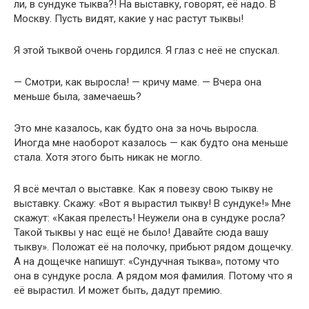
ли, в сундуке тыква?! На выставку, говорят, её надо. В
Москву. Пусть видят, какие у нас растут тыквы!
Я этой тыквой очень гордился. Я глаз с неё не спускал.
— Смотри, как выросла! — кричу маме. — Вчера она
меньше была, замечаешь?
Это мне казалось, как будто она за ночь выросла.
Иногда мне наоборот казалось — как будто она меньше
стала. Хотя этого быть никак не могло.
Я всё мечтал о выставке. Как я повезу свою тыкву не
выставку. Скажу: «Вот я вырастил тыкву! В сундуке!» Мне
скажут: «Какая прелесть! Неужели она в сундуке росла?
Такой тыквы у нас ещё не было! Давайте сюда вашу
тыкву». Положат её на полочку, прибьют рядом дощечку.
А на дощечке напишут: «Сундучная тыква», потому что
она в сундуке росла. А рядом моя фамилия. Потому что я
её вырастил. И может быть, дадут премию.