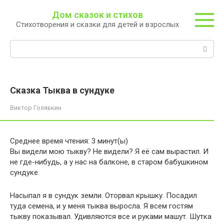
Перейти
Дом сказок и стихов
к
Стихотворения и сказки для детей и взрослых
контенту
Поиск:
Сказка Тыква в сундуке
Виктор Голявкин
Среднее время чтения:
3
минут(ы)
Вы видели мою тыкву? Не видели? Я её сам вырастил. И
не где-нибудь, а у нас на балконе, в старом бабушкином
сундуке.
Насыпал я в сундук земли. Оторвал крышку. Посадил
туда семена, и у меня тыква выросла. Я всем гостям
тыкву показывал. Удивляются все и руками машут. Шутка