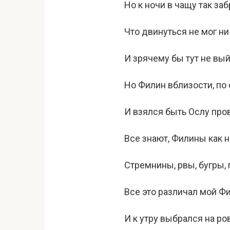
Но к ночи в чащу так за
Что двинуться не мог ни 
И зрячему бы тут не вый
Но Филин вблизости, по
И взялся быть Ослу про
Все знают, Филины как н
Стремнины, рвы, бугры, 
Все это различал мой Ф
И к утру выбрался на ро