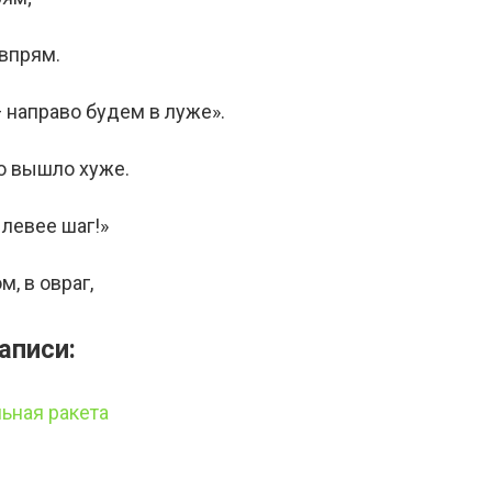
 впрям.
— направо будем в луже».
во вышло хуже.
 левее шаг!»
м, в овраг,
аписи:
ьная ракета