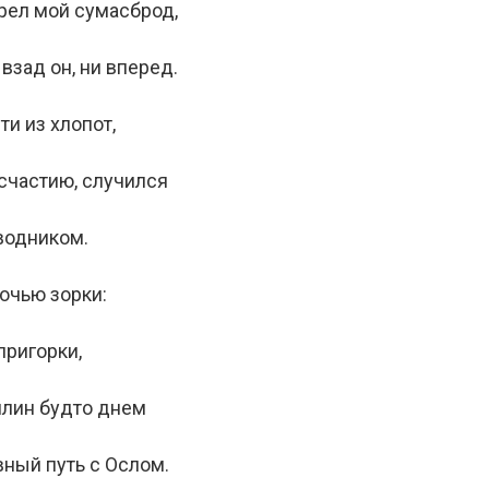
брел мой сумасброд,
взад он, ни вперед.
ти из хлопот,
 счастию, случился
водником.
очью зорки:
пригорки,
илин будто днем
вный путь с Ослом.