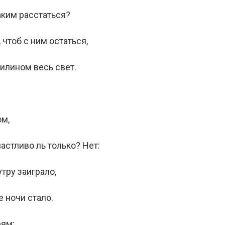
аким расстаться?
 чтоб с ним остаться,
илином весь свет.
ом,
частливо ль только? Нет:
тру заиграло,
е ночи стало.
рям;