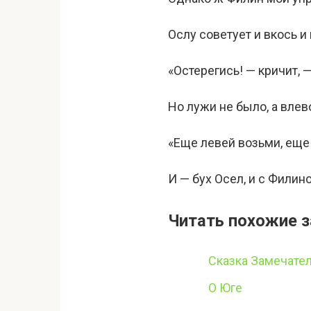
Ослу советует и вкось и
«Остерегись! — кричит, 
Но лужи не было, а вле
«Еще левей возьми, еще
И — бух Осел, и с Филино
Читать похожие з
Сказка Замечател
О Юге