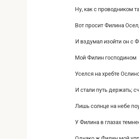
Ну, как с проводником т
Вот просит Филина Осел,
И вздумал изойти он с Ф
Мой Филин господином
Уселся на хребте Ослин
И стали путь держать; с
Лишь солнце на небе поу
У Филина в глазах темне
Однако ж Филин мой уп