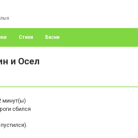
слых
зки
Стихи
Басни
ин и Осел
2
минут(ы)
ороги сбился
 пустился).