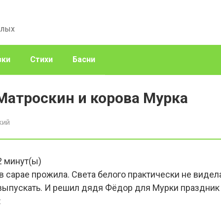
слых
зки
Стихи
Басни
Матроскин и корова Мурка
кий
2
минут(ы)
 сарае прожила. Света белого практически не видела
 выпускать. И решил дядя Фёдор для Мурки праздник 
: