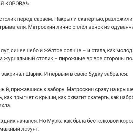
Я КОРОВА!»
толик перед сараем. Накрыли скатертью, разложил
грывателя. Матроскин лично сплёл венок из одуванч
уг, синее небо и жёлтое солнце – и стала, как молод
 на журнальный столик – пирожные во все стороны по
– закричал Шарик. И первым в свою будку забрался.
ый, прижавшись к забору. Матроскин сразу на крыше
 как прыгнет с крыши, как схватит скатерть, как набр
ихла.
аздник начался. Но Мурка как была бестолковой корово
мажный лозунг: