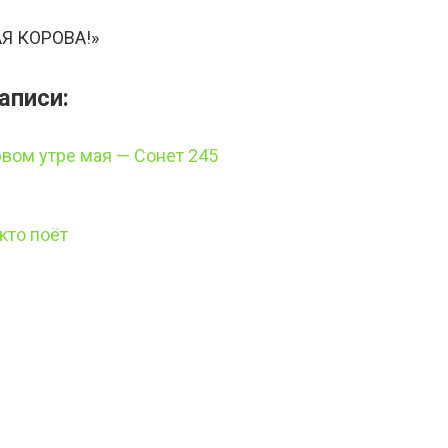
Я КОРОВА!»
аписи:
рвом утре мая — Сонет 245
кто поёт