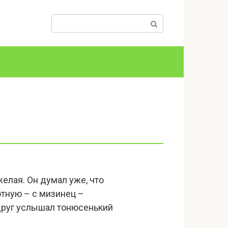
Поиск:
елая. Он думал уже, что
отную – с мизинец –
вдруг услышал тонюсенький