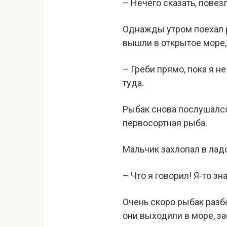
– Нечего сказать, повез
Однажды утром поехал р
вышли в открытое море, 
– Греби прямо, пока я н
туда.
Рыбак снова послушался.
первосортная рыба.
Мальчик захлопал в лад
– Что я говорил! Я-то зн
Очень скоро рыбак разбо
они выходили в море, з