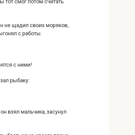
бы тот смог потом считать
Он не щадил своих моряков,
выгонял с работы.
вятся с ними!
зал рыбаку:
 он взял мальчика, засунул