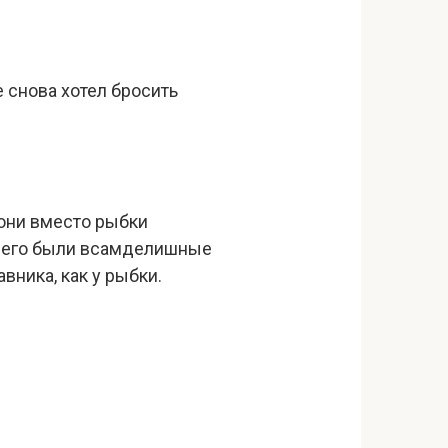
е снова хотел бросить
дони вместо рыбки
у него были всамделишные
авника, как у рыбки.