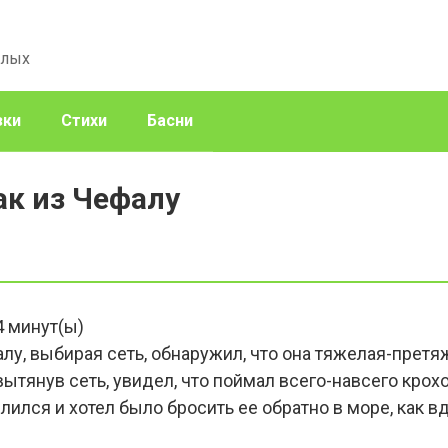
слых
зки
Стихи
Басни
ак из Чефалу
4
минут(ы)
у, выбирая сеть, обнаружил, что она тяжелая-претяж
 вытянув сеть, увидел, что поймал всего-навсего крох
лился и хотел было бросить ее обратно в море, как 