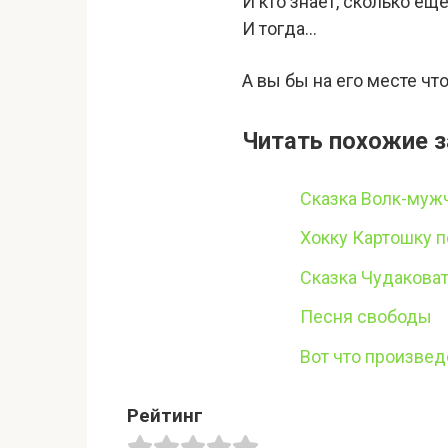
И кто знает, сколько ещ
И тогда…
А вы бы на его месте чт
Читать похожие з
Сказка Волк-муж
Хокку Картошку п
Сказка Чудакова
Песня свободы
Вот что произвед
Рейтинг