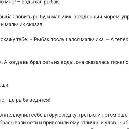
ло мне! – вздыхал рыбак.
ыбак ловить рыбу, и мальчик, рожденный морем, упро
и мальчик сказал:
е скажу тебе. – Рыбак послушался мальчика. – А тепер
 А когда выбрал сеть из воды, она оказалась тяжелой
оши:
аю, где рыба водится!
гател, купил себе вторую лодку, третью, и потом еще
абрасывали сети и привозили ему отличный улов. Рыб