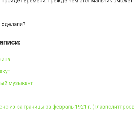
е пройдет времени, прежде чем этот мальчик сможет 
о сделали?
аписи:
чина
екут
тый музыкант
ено из-за границы за февраль 1921 г. (Главполитпросв