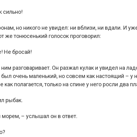
к сильно!
онам, но никого не увидел: ни вблизи, ни вдали. И уж
тот же тонюсенький голосок проговорил:
! Не бросай!
с ним разговаривает. Он разжал кулак и увидел на ла
н был очень маленький, но совсем как настоящий – 
се как полагается, только на спине у него росли два пл
ил рыбак.
 морем, – услышал он в ответ.
о?