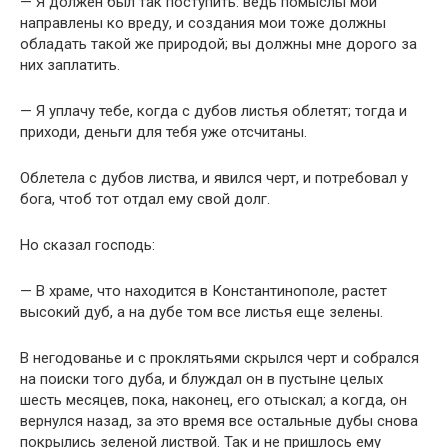
— Я должен был так поступить: ведь помыслы мои
направлены ко вреду, и создания мои тоже должны
обладать такой же природой; вы должны мне дорого за
них заплатить.
— Я уплачу тебе, когда с дубов листья облетят; тогда и
приходи, деньги для тебя уже отсчитаны.
Облетела с дубов листва, и явился черт, и потребовал у
бога, чтоб тот отдал ему свой долг.
Но сказал господь:
— В храме, что находится в Константинополе, растет
высокий дуб, а на дубе том все листья еще зелены.
В негодованье и с проклятьями скрылся черт и собрался
на поиски того дуба, и блуждал он в пустыне целых
шесть месяцев, пока, наконец, его отыскал; а когда, он
вернулся назад, за это время все остальные дубы снова
покрылись зеленой листвой. Так и не пришлось ему