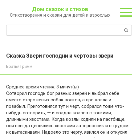
Перейти
Дом сказок и стихов
к
Стихотворения и сказки для детей и взрослых
контенту
Поиск:
Сказка Звери господни и чертовы звери
Братья Гримм
Среднее время чтения:
3
минут(ы)
Сотворил господь бог разных зверей и выбрал себе
вместо сторожевых собак волков; а про козла и
позабыл. Приготовился тут и черт, собрался тоже что-
нибудь сотворить, — и создал козлов с тонкими,
длинными хвостами. Когда козлы ходили на пастбище,
они всегда цеплялись хвостами за терновник и с трудом
их вытаскивали. Надоело это черту, явился он и откусил