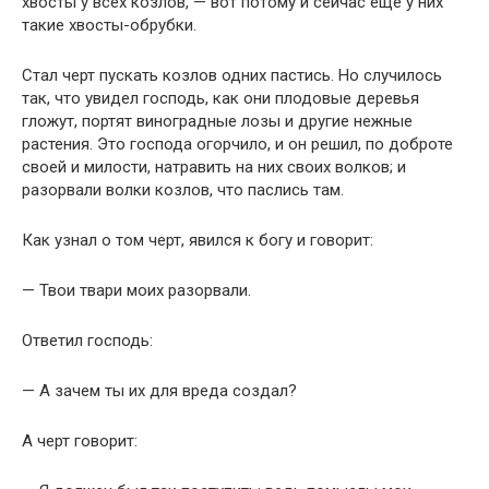
хвосты у всех козлов, — вот потому и сейчас еще у них
такие хвосты-обрубки.
Стал черт пускать козлов одних пастись. Но случилось
так, что увидел господь, как они плодовые деревья
гложут, портят виноградные лозы и другие нежные
растения. Это господа огорчило, и он решил, по доброте
своей и милости, натравить на них своих волков; и
разорвали волки козлов, что паслись там.
Как узнал о том черт, явился к богу и говорит:
— Твои твари моих разорвали.
Ответил господь:
— А зачем ты их для вреда создал?
А черт говорит: