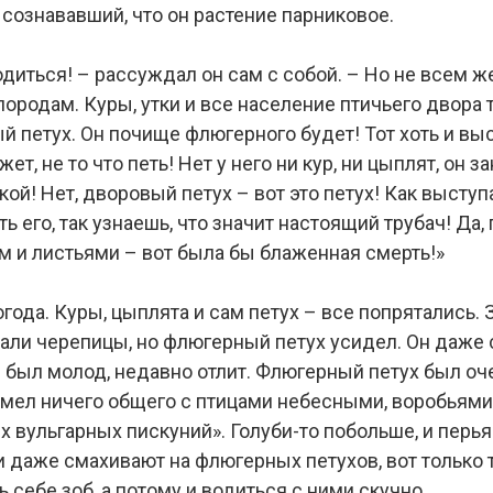
 сознававший, что он растение парниковое.
диться! – рассуждал он сам с собой. – Но не всем ж
ородам. Куры, утки и все население птичьего двора 
й петух. Он почище флюгерного будет! Тот хоть и вы
т, не то что петь! Нет у него ни кур, ни цыплят, он 
ой! Нет, дворовый петух – вот это петух! Как выступа
ь его, так узнаешь, что значит настоящий трубач! Да,
м и листьями – вот была бы блаженная смерть!»
года. Куры, цыплята и сам петух – все попрятались. 
дали черепицы, но флюгерный петух усидел. Он даже 
 и был молод, недавно отлит. Флюгерный петух был оче
имел ничего общего с птицами небесными, воробьями
 вульгарных пискуний». Голуби-то побольше, и перья
и даже смахивают на флюгерных петухов, вот только 
ь себе зоб, а потому и водиться с ними скучно.