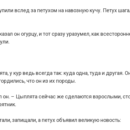
пили вслед за петухом на навозную кучу. Петух шага
казал он огурцу, и тот сразу уразумел, как всесторонн
ули.
, у кур ведь всегда так: куда одна, туда и другая. О
гордились, что он из их породы.
ал он. – Цыплята сейчас же сделаются взрослыми, ст
рятник.
али, запищали, а петух объявил великую новость: