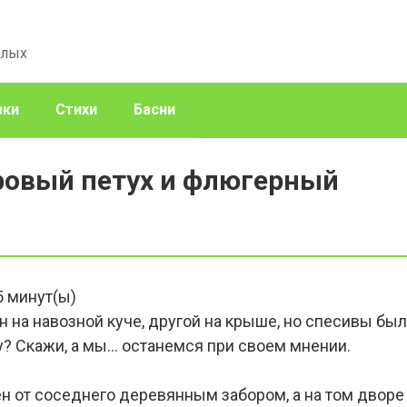
слых
зки
Стихи
Басни
ровый петух и флюгерный
5
минут(ы)
н на навозной куче, другой на крыше, но спесивы был
му? Скажи, а мы… останемся при своем мнении.
н от соседнего деревянным забором, а на том дворе б