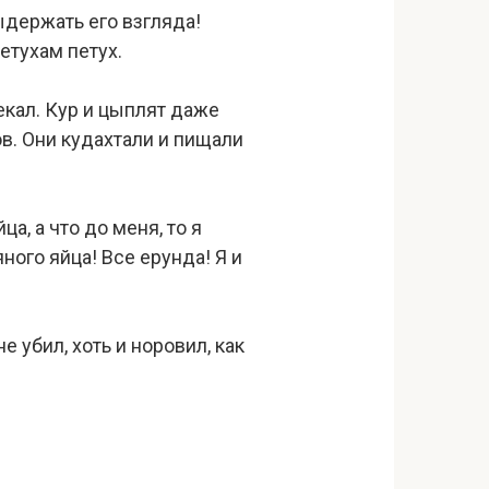
ыдержать его взгляда!
петухам петух.
екал. Кур и цыплят даже
ов. Они кудахтали и пищали
а, а что до меня, то я
яного яйца! Все ерунда! Я и
 убил, хоть и норовил, как