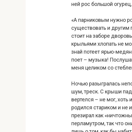
ней рос большой огурец,
«А парниковым нужно ро
существовать и другим п
стоит на заборе дворовы
крыльями хлопать не може
знай потеет ярью-медянк
поет – музыка! Послушат
меня целиком со стебле
Ночью разыгралась непо
шум, треск. С крыши па
вертелся – не мог, хоть
родился стариком и не 
презирал как «ничтожных
перламутром, так что он
лишь о том, как бы набит