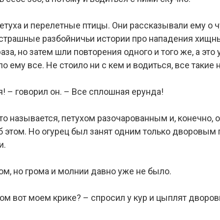
туха и перелетные птицы. Они рассказывали ему о ч
страшные разбойничьи истории про нападения хищных
аза, но затем шли повторения одного и того же, а это
о ему все. Не стоило ни с кем и водиться, все такие
я! – говорил он. – Все сплошная ерунда!
то называется, петухом разочарованным и, конечно, 
об этом. Но огурец был занят одним только дворовым п
и.
м, но грома и молнии давно уже не было.
том вот моем крике? – спросил у кур и цыплят дворов