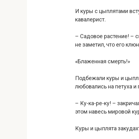
И куры с цыплятами всту
кавалерист.
– Садовое растение! – с
не заметил, что его клюн
«Блаженная смерть!»
Подбежали куры и цыплята
любовались на петуха и 
– Ку-ка-ре-ку! – закрич
этом навесь мировой ку
Куры и цыплята закудахт