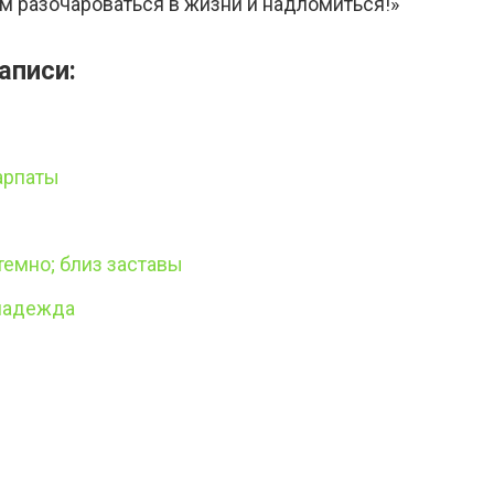
ем разочароваться в жизни и надломиться!»
аписи:
арпаты
темно; близ заставы
 надежда