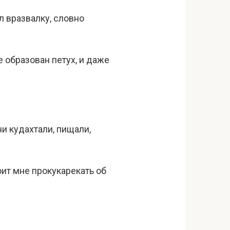
л вразвалку, словно
е образован петух, и даже
ни кудахтали, пищали,
оит мне прокукарекать об