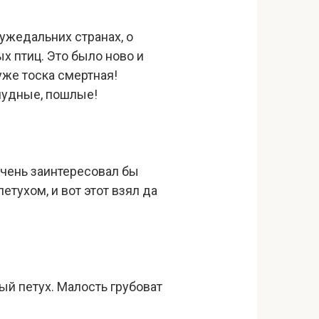
ужедальних странах, о
 птиц. Это было ново и
 уже тоска смертная!
 нудные, пошлые!
очень заинтересовал бы
етухом, и вот этот взял да
ый петух. Малость грубоват