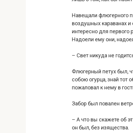
Навещали флюгерного пе
воздушных караванах и 
интересно для первого р
Надоели ему они, надоел
– Свет никуда не годитс
Флюгерный петух был, ч
собою огурца, знай тот 
пожаловал к нему в гост
Забор был повален ветро
– А что вы скажете об э
он был, без изящества.