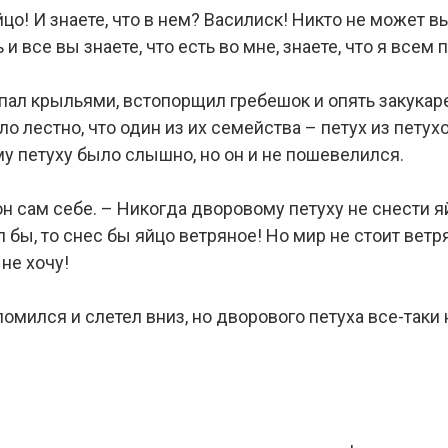
цо! И знаете, что в нем? Василиск! Никто не может в
 и все вы знаете, что есть во мне, знаете, что я всем 
пал крыльями, встопорщил гребешок и опять закукар
ло лестно, что один из их семейства – петух из петух
му петуху было слышно, но он и не пошевелился.
н сам себе. – Никогда дворовому петуху не снести яйц
л бы, то снес бы яйцо ветряное! Но мир не стоит ветр
не хочу!
мился и слетел вниз, но дворового петуха все-таки не