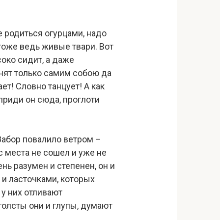
е родиться огурцами, надо
тоже ведь живые твари. Вот
соко сидит, а даже
занят только самим собою да
ет! Словно танцует! А как
 приди он сюда, проглоти
Забор повалило ветром –
с места не сошел и уже не
нь разумен и степенен, он и
 и ласточками, которых
 у них отливают
толсты они и глупы, думают